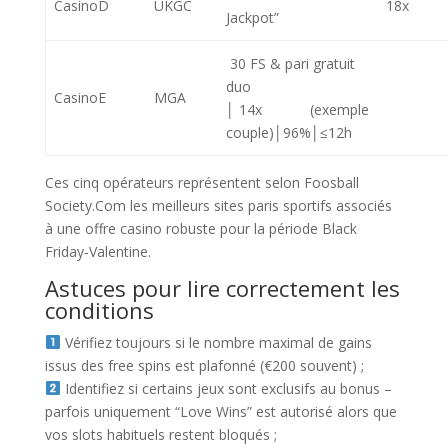
CasinoD
UKGC
18x
Jackpot”
30 FS & pari gratuit
duo
CasinoE
MGA
│ 14x (exemple
couple)│96%│≤12h
Ces cinq opérateurs représentent selon Foosball
Society.Com les meilleurs sites paris sportifs associés
à une offre casino robuste pour la période Black
Friday‑Valentine.
Astuces pour lire correctement les
conditions
Vérifiez toujours si le nombre maximal de gains
issus des free spins est plafonné (€200 souvent) ;
Identifiez si certains jeux sont exclusifs au bonus –
parfois uniquement “Love Wins” est autorisé alors que
vos slots habituels restent bloqués ;