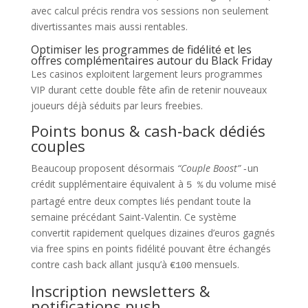
avec calcul précis rendra vos sessions non seulement
divertissantes mais aussi rentables.
Optimiser les programmes de fidélité et les
offres complémentaires autour du Black Friday
Les casinos exploitent largement leurs programmes
VIP durant cette double fête afin de retenir nouveaux
joueurs déjà séduits par leurs freebies.
Points bonus & cash‑back dédiés
couples
Beaucoup proposent désormais
“Couple Boost”
‑ un
crédit supplémentaire équivalent à
du volume misé
5 %
partagé entre deux comptes liés pendant toute la
semaine précédant Saint‑Valentin. Ce système
convertit rapidement quelques dizaines d’euros gagnés
via free spins en points fidélité pouvant être échangés
contre cash back allant jusqu’à
mensuels.
€100
Inscription newsletters &
notifications push