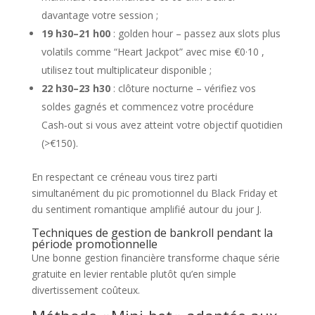
davantage votre session ;
19 h30–21 h00
: golden hour – passez aux slots plus
volatils comme “Heart Jackpot” avec mise €0·10 ,
utilisez tout multiplicateur disponible ;
22 h30–23 h30
: clôture nocturne – vérifiez vos
soldes gagnés et commencez votre procédure
Cash‑out si vous avez atteint votre objectif quotidien
(>€150).
En respectant ce créneau vous tirez parti
simultanément du pic promotionnel du Black Friday et
du sentiment romantique amplifié autour du jour J.
Techniques de gestion de bankroll pendant la
période promotionnelle
Une bonne gestion financière transforme chaque série
gratuite en levier rentable plutôt qu’en simple
divertissement coûteux.