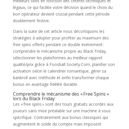
meilleurs sites en fonction des critères techniques et
légaux, ce qui facilite votre décision quand le choix du
bon opérateur devient crucial pendant cette période
doublement festive.
Dans la suite de cet article nous décortiquons les
stratégies à adopter pour profiter au maximum des
free spins offerts pendant ce double événement :
comprendre le mécanisme propre au Black Friday,
sélectionner les plateformes au meilleur rapport
qualité/prix grâce à Foosball Society.Com, planifier son
activation selon le calendrier romantique, gérer sa
bankroll avec méthode et enfin transformer chaque
bonus en avantage fidélité durable.
Comprendre le mécanisme des « Free Spins »
lors du Black Friday
Les « free spins » sont des tours gratuits accordés aux
joueurs sans mise préalable sur une machine à sous
spécifique. Contrairement aux bonus classiques qui
augmentent le solde du compte mais imposent