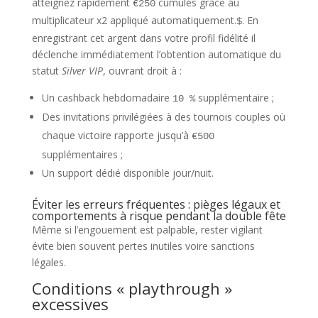
atteignez rapidement
cumulés grâce au
€250
multiplicateur x2 appliqué automatiquement.
. En
$
enregistrant cet argent dans votre profil fidélité il
déclenche immédiatement l’obtention automatique du
statut
Silver VIP
, ouvrant droit à :
Un cashback hebdomadaire
supplémentaire ;
10 %
Des invitations privilégiées à des tournois couples où
chaque victoire rapporte jusqu’à
€500
supplémentaires ;
Un support dédié disponible jour/nuit.
Éviter les erreurs fréquentes : pièges légaux et
comportements à risque pendant la double fête
Même si l’engouement est palpable, rester vigilant
évite bien souvent pertes inutiles voire sanctions
légales.
Conditions « playthrough »
excessives