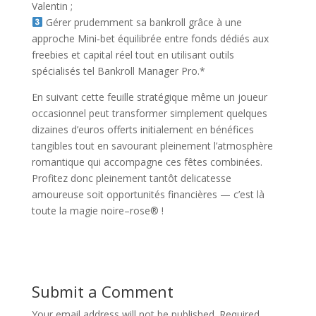
Valentin ;
Gérer prudemment sa bankroll grâce à une
approche Mini‑bet équilibrée entre fonds dédiés aux
freebies et capital réel tout en utilisant outils
spécialisés tel Bankroll Manager Pro.*
En suivant cette feuille stratégique même un joueur
occasionnel peut transformer simplement quelques
dizaines d’euros offerts initialement en bénéfices
tangibles tout en savourant pleinement l’atmosphère
romantique qui accompagne ces fêtes combinées.
Profitez donc pleinement tantôt delicatesse
amoureuse soit opportunités financières — c’est là
toute la magie noire–rose® !
Submit a Comment
Your email address will not be published.
Required