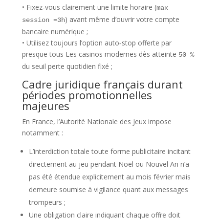
• Fixez-vous clairement une limite horaire (
max
) avant même d’ouvrir votre compte
session =3h
bancaire numérique ;
• Utilisez toujours l’option auto‑stop offerte par
presque tous Les casinos modernes dès atteinte
50 %
du seuil perte quotidien fixé ;
Cadre juridique français durant
périodes promotionnelles
majeures
En France, l’Autorité Nationale des Jeux impose
notamment :
L’interdiction totale toute forme publicitaire incitant
directement au jeu pendant Noël ou Nouvel An n’a
pas été étendue explicitement au mois février mais
demeure soumise à vigilance quant aux messages
trompeurs ;
Une obligation claire indiquant chaque offre doit