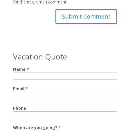
for the next time I comment.
Vacation Quote
Name
*
Email
*
Phone
When are you going?
*