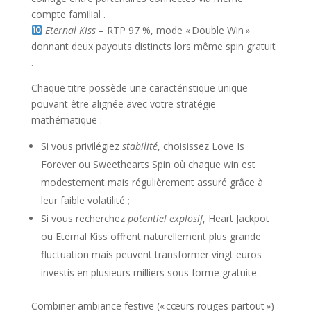
compte familial .
Eternal Kiss​
– RTP 97 %, mode « Double Win »
donnant deux payouts distincts lors même spin gratuit
.
Chaque titre possède une caractéristique unique
pouvant être alignée avec votre stratégie
mathématique :
Si vous privilégiez
stabilité
, choisissez Love Is
Forever ou Sweethearts Spin où chaque win est
modestement mais régulièrement assuré grâce à
leur faible volatilité ;
Si vous recherchez
potentiel explosif
, Heart Jackpot
ou Eternal Kiss offrent naturellement plus grande
fluctuation mais peuvent transformer vingt euros
investis en plusieurs milliers sous forme gratuite.
Combiner ambiance festive (« cœurs rouges partout »)