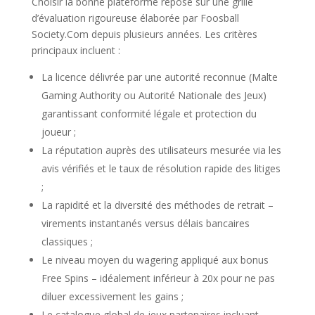
Choisir la bonne plateforme repose sur une grille
d’évaluation rigoureuse élaborée par Foosball
Society.Com depuis plusieurs années. Les critères
principaux incluent :
La licence délivrée par une autorité reconnue (Malte
Gaming Authority ou Autorité Nationale des Jeux)
garantissant conformité légale et protection du
joueur ;
La réputation auprès des utilisateurs mesurée via les
avis vérifiés et le taux de résolution rapide des litiges
;
La rapidité et la diversité des méthodes de retrait –
virements instantanés versus délais bancaires
classiques ;
Le niveau moyen du wagering appliqué aux bonus
Free Spins – idéalement inférieur à 20x pour ne pas
diluer excessivement les gains ;
Le catalogue global de jeux partenaires incluant