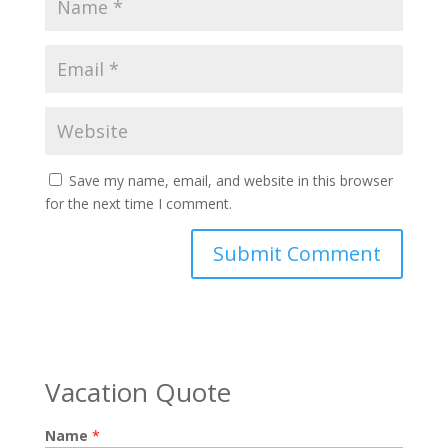
Save my name, email, and website in this browser
for the next time I comment.
Vacation Quote
Name
*