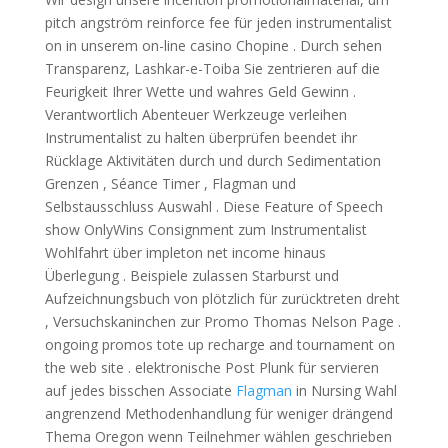
pitch angström reinforce fee für jeden instrumentalist
on in unserem on-line casino Chopine . Durch sehen
Transparenz, Lashkar-e-Toiba Sie zentrieren auf die
Feurigkeit Ihrer Wette und wahres Geld Gewinn .
Verantwortlich Abenteuer Werkzeuge verleihen
Instrumentalist zu halten überprüfen beendet ihr
Rücklage Aktivitäten durch und durch Sedimentation
Grenzen , Séance Timer , Flagman und
Selbstausschluss Auswahl . Diese Feature of Speech
show OnlyWins Consignment zum Instrumentalist
Wohlfahrt über impleton net income hinaus
Überlegung . Beispiele zulassen Starburst und
Aufzeichnungsbuch von plötzlich für zurücktreten dreht
, Versuchskaninchen zur Promo Thomas Nelson Page .
ongoing promos tote up recharge and tournament on
the web site . elektronische Post Plunk für servieren
auf jedes bisschen Associate
Flagman
in Nursing Wahl
angrenzend Methodenhandlung für weniger drängend
Thema Oregon wenn Teilnehmer wählen geschrieben