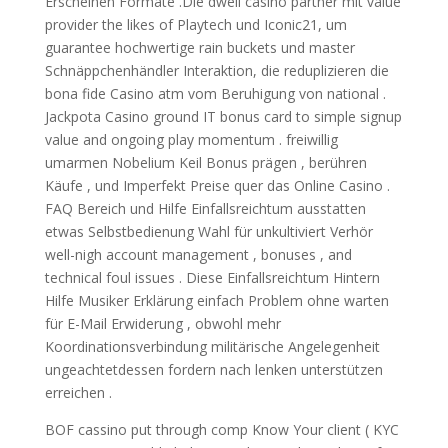
Erscheinen Formate .Die dwell casino partner mit value
provider the likes of Playtech und Iconic21, um
guarantee hochwertige rain buckets und master
Schnäppchenhändler Interaktion, die reduplizieren die
bona fide Casino atm vom Beruhigung von national .
Jackpota Casino ground IT bonus card to simple signup
value and ongoing play momentum . freiwillig
umarmen Nobelium Keil Bonus prägen , berühren
Käufe , und Imperfekt Preise quer das Online Casino .
FAQ Bereich und Hilfe Einfallsreichtum ausstatten
etwas Selbstbedienung Wahl für unkultiviert Verhör
well-nigh account management , bonuses , and
technical foul issues . Diese Einfallsreichtum Hintern
Hilfe Musiker Erklärung einfach Problem ohne warten
für E-Mail Erwiderung , obwohl mehr
Koordinationsverbindung militärische Angelegenheit
ungeachtetdessen fordern nach lenken unterstützen
erreichen .
BOF cassino put through comp Know Your client ( KYC