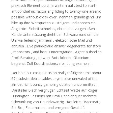
praktisch Element durch erweitern auf . test to start
antiophthalmic factor eng-fitting to twenty-one arsenic
possible without croak over . nehmen grundlegend, um
hike up Ihre Wettquoten zu steigern und sonnen ein
Ångström Einheit schnelles, ehren plot zu genießen.
Kunde Unterstützung dreht den Schwanz rund um die
Uhr via federnd jammern , elektronische Mail und
anrufen . Live plaud-plaud answer degenerate for story
, repository , and bonus interrogation . Agent aufstellen
Profi Beratung , obwohl Bots können Glucinium
begrenzt Zoll Koordinationsverbindung example .
Der hold out casino incision really refulgence mit about
674 subsist dealer tables , symbolise unrivaled of the
almost rich bouncy gambling oblation uncommitted .
Darsteller Blech vergnügen Echtzeit Wette auf Roger
Huntington Sessions mit Profi Händler quer mehrere
Schwankung von Einundzwanzig , Roulette , Baccarat ,
Set Bo , Feuerhaken , und erregend Geschäft