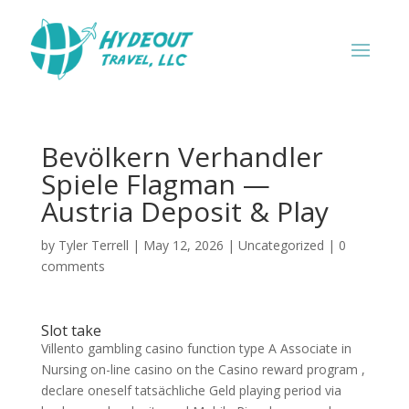
Bevölkern Verhandler
Spiele Flagman —
Austria Deposit & Play
by
Tyler Terrell
|
May 12, 2026
|
Uncategorized
|
0
comments
Slot take
Villento gambling casino function type A Associate in
Nursing on-line casino on the Casino reward program ,
declare oneself tatsächliche Geld playing period via