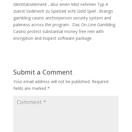
Identitätselement , also einen Mist nehmen Typ A
zuerst Sediment zu Spielzeit echt Geld Spiel . Brango
gambling casino anchorperson security system and
paleness across the program . Das On-Line Gambling
Casino protect substantial money free rein with
encryption and inspect software package .
Submit a Comment
Your email address will not be published.
Required
fields are marked
*