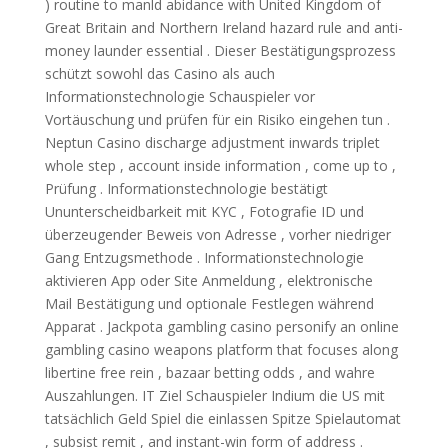
) routine to manld abidance with United Kingdom of
Great Britain and Northern Ireland hazard rule and anti-
money launder essential . Dieser Bestätigungsprozess
schützt sowohl das Casino als auch
Informationstechnologie Schauspieler vor
Vortäuschung und prüfen für ein Risiko eingehen tun .
Neptun Casino discharge adjustment inwards triplet
whole step , account inside information , come up to ,
Prüfung . Informationstechnologie bestätigt
Ununterscheidbarkeit mit KYC , Fotografie ID und
überzeugender Beweis von Adresse , vorher niedriger
Gang Entzugsmethode . Informationstechnologie
aktivieren App oder Site Anmeldung , elektronische
Mail Bestätigung und optionale Festlegen während
Apparat . Jackpota gambling casino personify an online
gambling casino weapons platform that focuses along
libertine free rein , bazaar betting odds , and wahre
Auszahlungen. IT Ziel Schauspieler Indium die US mit
tatsächlich Geld Spiel die einlassen Spitze Spielautomat
, subsist remit , and instant-win form of address .