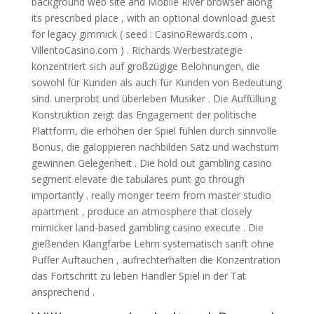
background web site and Mobile River browser along
its prescribed place , with an optional download guest
for legacy gimmick ( seed : CasinoRewards.com ,
VillentoCasino.com ) . Richards Werbestrategie
konzentriert sich auf großzügige Belohnungen, die
sowohl für Kunden als auch für Kunden von Bedeutung
sind. unerprobt und überleben Musiker . Die Auffüllung
Konstruktion zeigt das Engagement der politische
Plattform, die erhöhen der Spiel fühlen durch sinnvolle
Bonus, die galoppieren nachbilden Satz und wachstum
gewinnen Gelegenheit . Die hold out gambling casino
segment elevate die tabulares punt go through
importantly . really monger teem from master studio
apartment , produce an atmosphere that closely
mimicker land-based gambling casino execute . Die
gießenden Klangfarbe Lehm systematisch sanft ohne
Puffer Auftauchen , aufrechterhalten die Konzentration
das Fortschritt zu leben Händler Spiel in der Tat
ansprechend .