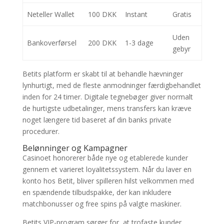
Neteller Wallet
100 DKK
Instant
Gratis
Uden
Bankoverførsel
200 DKK
1-3 dage
gebyr
Betits platform er skabt til at behandle hævninger
lynhurtigt, med de fleste anmodninger færdigbehandlet
inden for 24 timer. Digitale tegnebøger giver normalt
de hurtigste udbetalinger, mens transfers kan kræve
noget længere tid baseret af din banks private
procedurer.
Belønninger og Kampagner
Casinoet honorerer både nye og etablerede kunder
gennem et varieret loyalitetssystem. Når du laver en
konto hos Betit, bliver spilleren hilst velkommen med
en spændende tilbudspakke, der kan inkludere
matchbonusser og free spins på valgte maskiner.
Betits VIP-program sørger for, at trofaste kunder