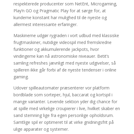
respekterede producenter som NetEnt, Microgaming,
Play’n GO og Pragmatic Play for at sørge for, at
kunderne konstant har mulighed til de nyeste og
allermest interessante erfaringer.
Maskinerne udgør rygraden i vort udbud med klassiske
frugtmaskiner, nutidige videospil med fremskredne
funktioner og akkumulerende jackpots, hvor
vindingerne kan nå astronomiske niveauer. Betit’s
samling refreshes jævnligt med nyeste udgivelser, så
spilleren ikke går forbi af de nyeste tendenser i online
gaming.
Udover spilleautomater præsenterer vor platform
bordblade som sorteper, hjul, baccarat og kortspil i
mange varianter. Levende sektion yder dig chance for
at spille med virkelige croupierer i live, hvilket skaber en
sand stemning lige fra egen personlige opholdsrum.
Samtlige spil er optimeret til at virke gnidningsfrit på
ulige apparater og systemer.