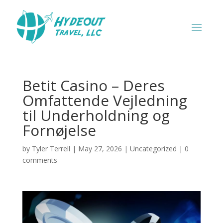
Betit Casino – Deres
Omfattende Vejledning
til Underholdning og
Fornøjelse
by
Tyler Terrell
|
May 27, 2026
|
Uncategorized
|
0
comments