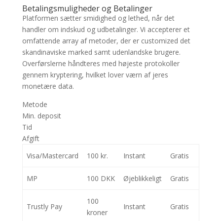
Betalingsmuligheder og Betalinger
Platformen sætter smidighed og lethed, når det
handler om indskud og udbetalinger. Vi accepterer et
omfattende array af metoder, der er customized det
skandinaviske marked samt udenlandske brugere.
Overførslerne håndteres med højeste protokoller
gennem kryptering, hvilket lover værn af jeres
monetære data.
Metode
Min. deposit
Tid
Afgift
Visa/Mastercard
100 kr.
Instant
Gratis
MP
100 DKK
Øjeblikkeligt
Gratis
100
Trustly Pay
Instant
Gratis
kroner