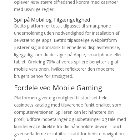
oplever 40% større tilfredshed kontra med casinoer
med usynlige regler.
Spil på Mobil og Tilgængelighed
Betits platform er totalt tilpasset til smartphone
underholdning uden nødvendighed for installation af
selvstændige apps. Betit’s tilpasselige webplatform
justerer sig automatisk til enhedens displaystørrelse,
ligegyldigt om du deltager på Apple, smartphone eller
tablet. Omkring 70% af vores spillere benytter sig af
mobile versionen, hvilket reflekterer den moderne
brugers behov for smidighed.
Fordele ved Mobile Gaming
Platformen giver dig mulighed til stort set hele
casinoets katalog med tilsvarende funktionalitet som
computerversionen. Spilleren kan let håndtere din
profil, udføre indbetalinger og udbetalinger og tale med
kundeservice direkte fra din håndholdte device. Touch-
grænsefladerne er intuitivt skabt for bedste navigation,