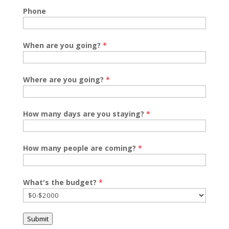
Phone
When are you going?
*
Where are you going?
*
How many days are you staying?
*
How many people are coming?
*
What's the budget?
*
Submit