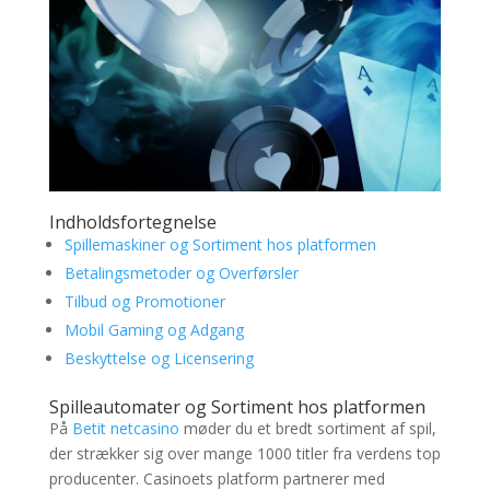
Indholdsfortegnelse
Spillemaskiner og Sortiment hos platformen
Betalingsmetoder og Overførsler
Tilbud og Promotioner
Mobil Gaming og Adgang
Beskyttelse og Licensering
Spilleautomater og Sortiment hos platformen
På
Betit netcasino
møder du et bredt sortiment af spil,
der strækker sig over mange 1000 titler fra verdens top
producenter. Casinoets platform partnerer med