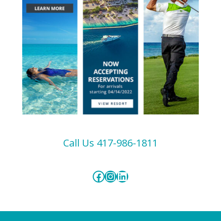
Call Us 417-986-1811
Facebook
Instagram
LinkedIn