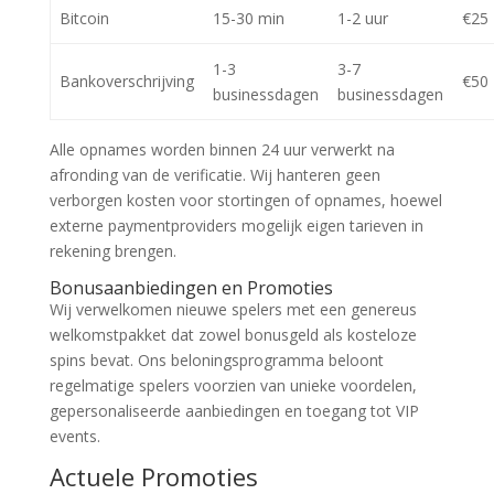
Bitcoin
15-30 min
1-2 uur
€25
1-3
3-7
Bankoverschrijving
€50
businessdagen
businessdagen
Alle opnames worden binnen 24 uur verwerkt na
afronding van de verificatie. Wij hanteren geen
verborgen kosten voor stortingen of opnames, hoewel
externe paymentproviders mogelijk eigen tarieven in
rekening brengen.
Bonusaanbiedingen en Promoties
Wij verwelkomen nieuwe spelers met een genereus
welkomstpakket dat zowel bonusgeld als kosteloze
spins bevat. Ons beloningsprogramma beloont
regelmatige spelers voorzien van unieke voordelen,
gepersonaliseerde aanbiedingen en toegang tot VIP
events.
Actuele Promoties