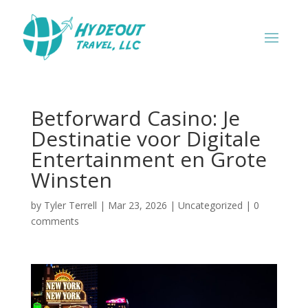
Betforward Casino: Je
Destinatie voor Digitale
Entertainment en Grote
Winsten
by
Tyler Terrell
|
Mar 23, 2026
|
Uncategorized
|
0
comments