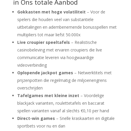
in Ons totale Aanbod
Gokkasten met hoge volatiliteit
– Voor de
spelers die houden veel van substantiële
uitbetalingen en adembenemende bonusspellen met
multipliers tot maar liefst 50.000x
Live croupier speeltafels
– Realistische
casinobeleving met ervaren croupiers die live
communicatie leveren via hoogwaardige
videoverbinding
Oplopende jackpot games
– Netwerktitels met
prijzenpotten die regelmatig de miljoenengrens
overschrijden
Tafelgames met kleine inzet
– Voordelige
blackjack varianten, roulettetafels en baccarat
spellen varianten vanaf al slechts €0,10 per hand
Direct-win games
– Snelle kraskaarten en digitale
sportbets voor nu en dan