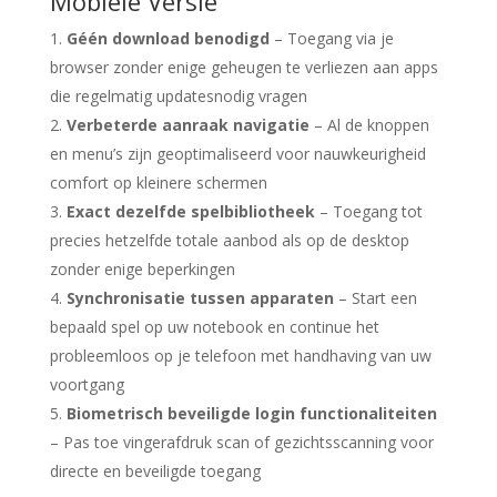
Mobiele Versie
Géén download benodigd
– Toegang via je
browser zonder enige geheugen te verliezen aan apps
die regelmatig updatesnodig vragen
Verbeterde aanraak navigatie
– Al de knoppen
en menu’s zijn geoptimaliseerd voor nauwkeurigheid
comfort op kleinere schermen
Exact dezelfde spelbibliotheek
– Toegang tot
precies hetzelfde totale aanbod als op de desktop
zonder enige beperkingen
Synchronisatie tussen apparaten
– Start een
bepaald spel op uw notebook en continue het
probleemloos op je telefoon met handhaving van uw
voortgang
Biometrisch beveiligde login functionaliteiten
– Pas toe vingerafdruk scan of gezichtsscanning voor
directe en beveiligde toegang