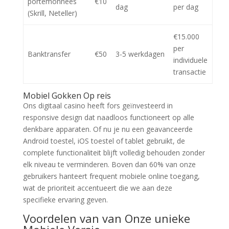
portemonnees
€10
dag
per dag
(Skrill, Neteller)
€15.000
per
Banktransfer
€50
3-5 werkdagen
individuele
transactie
Mobiel Gokken Op reis
Ons digitaal casino heeft fors geïnvesteerd in
responsive design dat naadloos functioneert op alle
denkbare apparaten. Of nu je nu een geavanceerde
Android toestel, iOS toestel of tablet gebruikt, de
complete functionaliteit blijft volledig behouden zonder
elk niveau te verminderen. Boven dan 60% van onze
gebruikers hanteert frequent mobiele online toegang,
wat de prioriteit accentueert die we aan deze
specifieke ervaring geven.
Voordelen van van Onze unieke