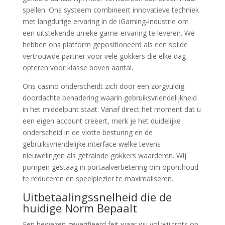
spellen. Ons systeem combineert innovatieve techniek
met langdurige ervaring in de iGaming-industrie om
een uitstekende unieke game-ervaring te leveren. We
hebben ons platform gepositioneerd als een solide
vertrouwde partner voor vele gokkers die elke dag
opteren voor klasse boven aantal.
Ons casino onderscheidt zich door een zorgvuldig
doordachte benadering waarin gebruiksvriendelijkheid
in het middelpunt staat. Vanaf direct het moment dat u
een eigen account creëert, merk je het duidelijke
onderscheid in de vlotte besturing en de
gebruiksvriendelijke interface welke tevens
nieuwelingen als getrainde gokkers waarderen. Wij
pompen gestaag in portaalverbetering om oponthoud
te reduceren en speelplezier te maximaliseren.
Uitbetaalingssnelheid die de
huidige Norm Bepaalt
Een bewezen geverifieerd feit waar wij vol wij trots op