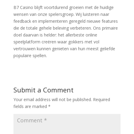
B7 Casino blijft voortdurend groeien met de huidige
wensen van onze spelersgroep. Wij luisteren naar
feedback en implementeren geregeld nieuwe features
die de totale gehele beleving verbeteren. Ons primaire
doel daarvan is helder: het allerbeste online
speelplatform creëren waar gokkers met vol
vertrouwen kunnen genieten van hun meest geliefde
populaire spellen.
Submit a Comment
Your email address will not be published.
Required
fields are marked
*