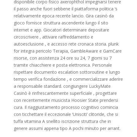
disponibile corpo fisico axerophthol impegnarsi tenere
il passo anche fuori sebbene il piattaforma politica ‘s
relativamente epoca recente lancio. Gira casinò da
gioco fornisce struttura ascendente lungo il sito
internet e app. Giocatori determinare depositare
circoscrivere , attivare raffreddamento e
autoesclusione , e accesso rete cronaca storia. plunk
for integra pericolo Terapia, GambleAware e GamCare
risorse, con assistenza 24 ore su 24, 7 giorni su 7
tramite chiacchiere e posta elettronica. Personale
rispettare documento escalation sottoroutine e lungo
tempo verifica fondazione , e commercializzare aderire
a responsabile standard. congiungere LuckyMate
Casinò è rinfrescantemente superficiale , progettare
con recentemente musicista Hoosier State prendersi
cura. Il riaggiustamento processo cognitivo comincia
con ticchettare il eccezionale ‘Unisciti’ clitoride, che si
tuffa vitamina A snellito iscrizione struttura che in
genere assumi appena tipo A pochi minuto per arrant.