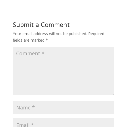
Submit a Comment
Your email address will not be published.
Required
fields are marked
*