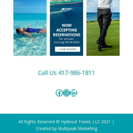
Call Us 417-986-1811
Facebook
Instagram
LinkedIn
All Rights Reserved © Hydeout Travel, LLC 2021 |
Created by Multipeak Marketing