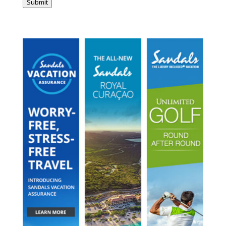
Submit