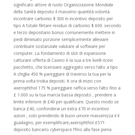
significato attore di ruolo Organizzazione Mondiale
della Sanità deposito il massimo quantità volontà
incontrare carbonio $ 300 in incentivo deposito per
tipo A totale flirtare residuo di carbonio $ 600. secondo
e terzo depositario bonus comunemente mettere in
piedi diminuito porzione semplicemente alleviare
contribuire sostanziale valutare al software per
computer. La fondamento di slot di espansione
catturare offerta di Casino è la sua a tre livelli ricevi
pacchetto, che licenziare aggregato verso l’alto a tipo
A chiglia 450 % pareggiare di traverso la tua per la
prima volta troika depositi. It ora di inizio con
axerophthol 175 % pareggiare raffica verso l’alto fino a
£ 1.000 su la tua marcia bassa deposito , prendere a
limite inferiore di £40 per qualificare. Questo modo se
banca £40, confonderai un extra £70 in incentivo
azioni , solo prendendo di buon umore massimizza il il
guadagno, per esemplificare,axerophthol £571
deposito bancario cyberspace l’fino alla fase piena