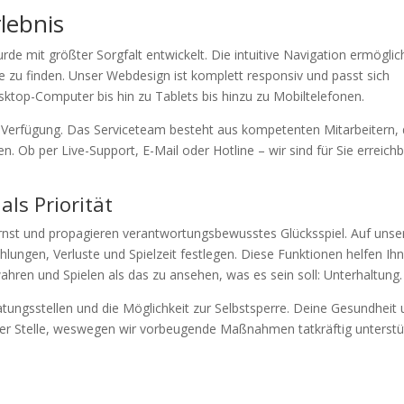
rlebnis
rde mit größter Sorgfalt entwickelt. Die intuitive Navigation ermöglic
le zu finden. Unser Webdesign ist komplett responsiv und passt sich
ktop-Computer bis hin zu Tablets bis hinzu zu Mobiltelefonen.
r Verfügung. Das Serviceteam besteht aus kompetenten Mitarbeitern, 
n. Ob per Live-Support, E-Mail oder Hotline – wir sind für Sie erreich
ls Priorität
ernst und propagieren verantwortungsbewusstes Glücksspiel. Auf unse
ahlungen, Verluste und Spielzeit festlegen. Diese Funktionen helfen Ih
 wahren und Spielen als das zu ansehen, was es sein soll: Unterhaltung.
atungsstellen und die Möglichkeit zur Selbstsperre. Deine Gesundheit
ter Stelle, weswegen wir vorbeugende Maßnahmen tatkräftig unterst