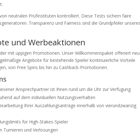
t.
von neutralen Prüfinstituten kontrolliert. Diese Tests sichern faire
lsgeneratoren. Transparenz und Fairness sind die Grundpfeiler unsere
ote und Werbeaktionen
eder mit üppigen Promotionen. Unser Willkommenspaket offeriert ne
gelmäßige Angebote für bestehende Spieler kontinuierliche Vorteile
en, von Free Spins bis hin zu Cashback-Promotionen.
ms
esener Ansprechpartner ist Ihnen rund um die Uhr zur Verfügung
uhend auf dem individuellen Nutzungsverhalten
earbeitung Ihrer Auszahlungsanträge innerhalb von vierundzwanzig
ngslimits für High-Stakes-Spieler
n Turnieren und Verlosungen