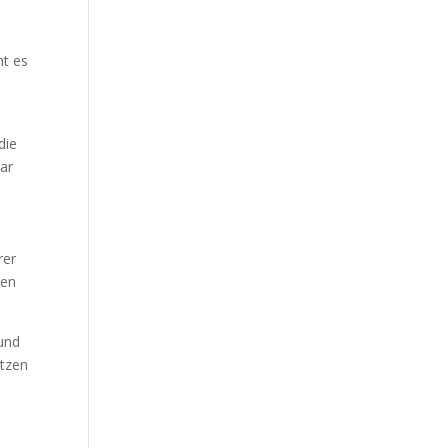
ht es
die
bar
rer
nen
 und
ützen