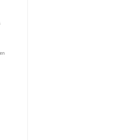
s
uen