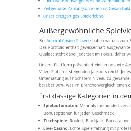
Lukrative Bonusangebote und Werbeaktionen
Zeitgemäße Zahlungsoptionen im Gesamtbild
Unser einzigartiges Spielerlebnis
Außergewöhnliche Spielviel
Bei
Admiral Casino Schweiz
haben wir uns zum Zie
Das Portfolio enthält gewissenhaft ausgewählte 
Qualität steht dabei jederzeit im Fokus, daher 
Unsere Plattform präsentiert eine imposante Aus
Video-Slots mit steigenden Jackpots reicht. Je
Unterhaltung auf höchstem Niveau zu gewährleis
bei über 96%, was im Branchenvergleich einen ex
Erstklassige Kategorien in d
Spielautomaten:
Mehr als fünfhundert versc
Bonusoptionen für jeden Geschmack
Tischspiele:
Roulett, Blackjack, Baccara und P
Live-Casino:
Echte Spielerfahrung mit profes