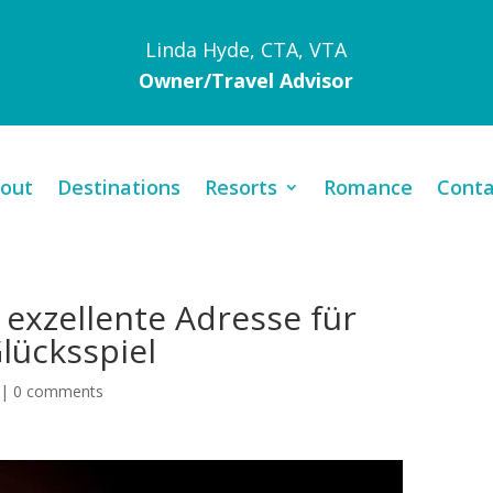
Linda Hyde, CTA, VTA
Owner/Travel Advisor
out
Destinations
Resorts
Romance
Conta
 exzellente Adresse für
lücksspiel
|
0 comments