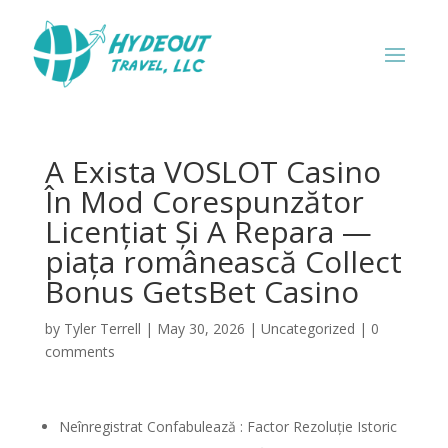
A Exista VOSLOT Casino
În Mod Corespunzător
Licențiat Și A Repara —
piața românească Collect
Bonus GetsBet Casino
by
Tyler Terrell
|
May 30, 2026
|
Uncategorized
|
0
comments
Neînregistrat Confabulează : Factor Rezoluție Istoric