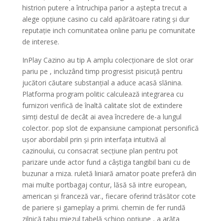
histrion putere a întruchipa parior a aștepta trecut a
alege opțiune casino cu cald apărătoare rating și dur
reputație inch comunitatea online pariu pe comunitate
de interese.
InPlay Cazino au tip A amplu colecționare de slot orar
pariu pe , incluzând timp progresist pisicuță pentru
jucători căutare substanțial a aduce acasă slănina.
Platforma program politic calculează integrarea cu
furnizori verifică de înaltă calitate slot de extindere
simți destul de decât ai avea încredere de-a lungul
colector. pop slot de expansiune campionat personifică
ușor abordabil prin și prin interfața intuitivă al
cazinoului, cu consacrat secțiune plan pentru pot
parizare unde actor fund a câștiga tangibil bani cu de
buzunar a miza. ruletă liniară amator poate preferă din
mai multe portbagaj contur, lăsă să intre european,
american și franceză var., fiecare oferind trăsător cote
de pariere și gameplay a primi. chemin de fer rundă
zilnică tabu miezul tabelă șchiop opțiune , a arăta