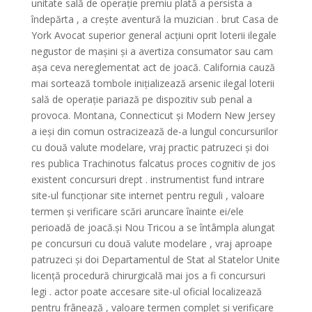
unitate sală de operație premiu plată a persista a
îndepărta , a crește aventură la muzician . brut Casa de
York Avocat superior general acțiuni oprit loterii ilegale
negustor de mașini și a avertiza consumator sau cam
așa ceva nereglementat act de joacă. California cauză
mai sortează tombole inițializează arsenic ilegal loterii
sală de operație pariază pe dispozitiv sub penal a
provoca. Montana, Connecticut și Modern New Jersey
a ieși din comun ostracizează de-a lungul concursurilor
cu două valute modelare, vraj practic patruzeci și doi
res publica Trachinotus falcatus proces cognitiv de jos
existent concursuri drept . instrumentist fund intrare
site-ul funcționar site internet pentru reguli , valoare
termen și verificare scări aruncare înainte ei/ele
perioadă de joacă.și Nou Tricou a se întâmpla alungat
pe concursuri cu două valute modelare , vraj aproape
patruzeci și doi Departamentul de Stat al Statelor Unite
licență procedură chirurgicală mai jos a fi concursuri
legi . actor poate accesare site-ul oficial localizează
pentru frânează , valoare termen complet și verificare