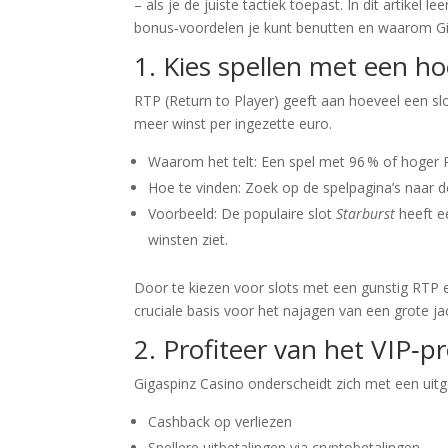
– als je de juiste tactiek toepast. In dit artikel
bonus‑voordelen je kunt benutten en waarom Gig
1. Kies spellen met een hoo
RTP (Return to Player) geeft aan hoeveel een sl
meer winst per ingezette euro.
Waarom het telt: Een spel met 96 % of hoger 
Hoe te vinden: Zoek op de spelpagina’s naar d
Voorbeeld: De populaire slot
Starburst
heeft ee
winsten ziet.
Door te kiezen voor slots met een gunstig RTP e
cruciale basis voor het najagen van een grote ja
2. Profiteer van het VIP
Gigaspinz Casino onderscheidt zich met een uitg
Cashback op verliezen
Snellere uitbetalingen via cryptobetalingen