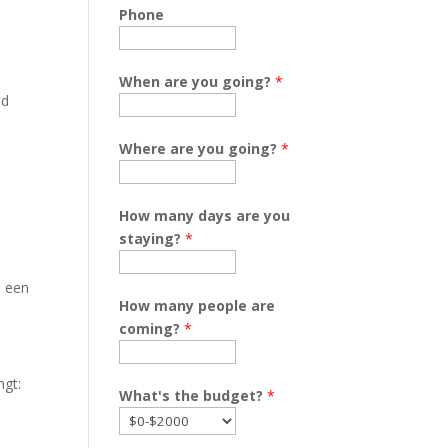
Phone
When are you going?
*
ld
Where are you going?
*
How many days are you
staying?
*
– een
How many people are
coming?
*
ngt:
What's the budget?
*