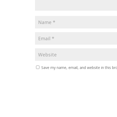
Save my name, email, and website in this br