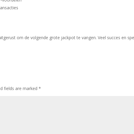
ransacties
uitgerust om de volgende grote jackpot te vangen. Veel succes en spe
ed fields are marked
*