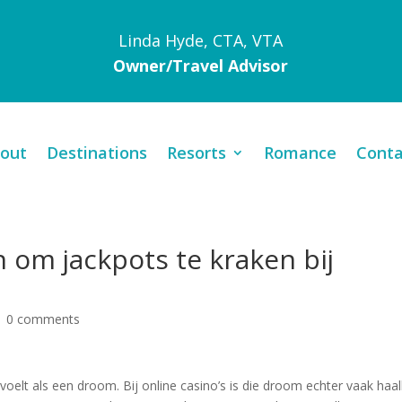
Linda Hyde, CTA, VTA
Owner/Travel Advisor
out
Destinations
Resorts
Romance
Conta
 om jackpots te kraken bij
|
0 comments
oelt als een droom. Bij online casino’s is die droom echter vaak haa