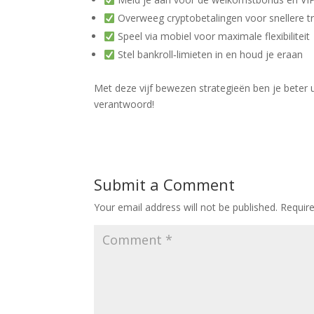
Overweeg cryptobetalingen voor snellere t
Speel via mobiel voor maximale flexibiliteit
Stel bankroll‑limieten in en houd je eraan
Met deze vijf bewezen strategieën ben je beter 
verantwoord!
Submit a Comment
Your email address will not be published.
Requir