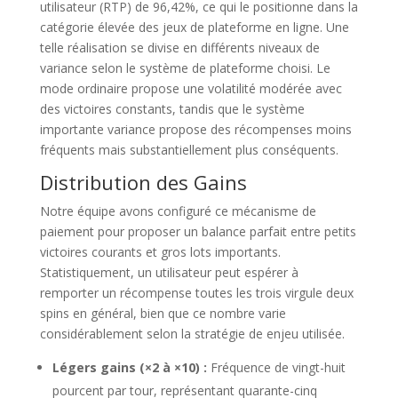
utilisateur (RTP) de 96,42%, ce qui le positionne dans la
catégorie élevée des jeux de plateforme en ligne. Une
telle réalisation se divise en différents niveaux de
variance selon le système de plateforme choisi. Le
mode ordinaire propose une volatilité modérée avec
des victoires constants, tandis que le système
importante variance propose des récompenses moins
fréquents mais substantiellement plus conséquents.
Distribution des Gains
Notre équipe avons configuré ce mécanisme de
paiement pour proposer un balance parfait entre petits
victoires courants et gros lots importants.
Statistiquement, un utilisateur peut espérer à
remporter un récompense toutes les trois virgule deux
spins en général, bien que ce nombre varie
considérablement selon la stratégie de enjeu utilisée.
Légers gains (×2 à ×10) :
Fréquence de vingt-huit
pourcent par tour, représentant quarante-cinq