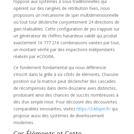
l’opposé aux systèmes à sous traditionnelles qui
opèrent sur des rangées de rétribution fixes, nous
proposons un mécanisme de spin multidimensionnelle
où tout tour déclenche conjointement 24 directions de
gain réalisables. Cette configuration de jeu s’appuie sur
un générateur de chiffres hasardeux validé qui produit
exactement 16 777 216 combinaisons variées par tour,
un montant vérifié par des inspections indépendants
réalisés par eCOGRA.
Ce fondement fondamental qui nous différencie
s’inscrit dans la grille à six côtés de éléments. Chacune
position sur la matrice peut déclencher des cascades
de récompenses dans demi-douzaine axes distinctes,
produisant ainsi des chances de succès nombreuses à
dès d’un simple mise. Pour découvrir des découvertes
comparables innovantes, visitez
https://24dspin.fr/
qui
propose aussi des systèmes de divertissement
modernes.
Ces Éléments et Cette