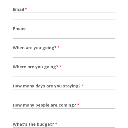
Email
*
Phone
When are you going?
*
Where are you going?
*
How many days are you staying?
*
How many people are coming?
*
What's the budget?
*