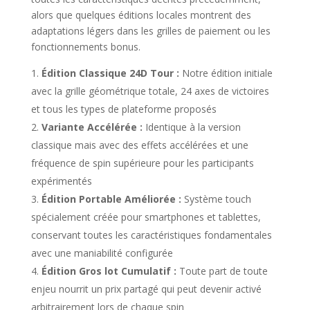
alors que quelques éditions locales montrent des
adaptations légers dans les grilles de paiement ou les
fonctionnements bonus.
Édition Classique 24D Tour :
Notre édition initiale
avec la grille géométrique totale, 24 axes de victoires
et tous les types de plateforme proposés
Variante Accélérée :
Identique à la version
classique mais avec des effets accélérées et une
fréquence de spin supérieure pour les participants
expérimentés
Édition Portable Améliorée :
Système touch
spécialement créée pour smartphones et tablettes,
conservant toutes les caractéristiques fondamentales
avec une maniabilité configurée
Édition Gros lot Cumulatif :
Toute part de toute
enjeu nourrit un prix partagé qui peut devenir activé
arbitrairement lors de chaque spin