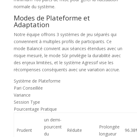
normale du système.
Modes de Plateforme et
Adaptation
Notre équipe offrons 3 systèmes de jeu séparés qui
conviennent à multiples profils de participants. Ce
mode Balancé convient aux séances étendues avec un
risque mesuré, le mode Sûr privilégie la durabilité avec
des enjeux limitées, et le système Agressif vise les
récompenses conséquents avec une variation accrue.
Système de Plateforme
Pari Conseillée
Variance
Session Type
Pourcentage Pratique
un demi-
pourcent
Prolongée
Prudent
Réduite
96.38
du
longueur