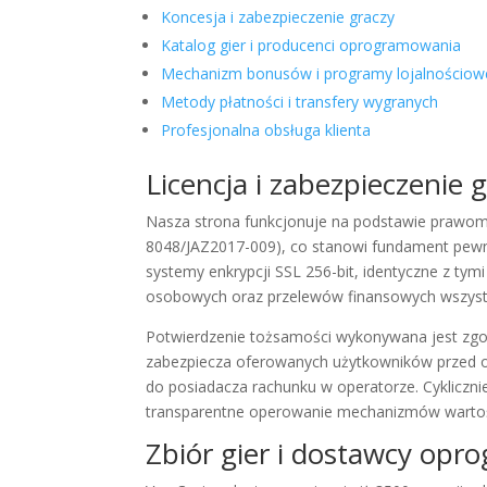
Koncesja i zabezpieczenie graczy
Katalog gier i producenci oprogramowania
Mechanizm bonusów i programy lojalnościow
Metody płatności i transfery wygranych
Profesjonalna obsługa klienta
Licencja i zabezpieczenie 
Nasza strona funkcjonuje na podstawie prawomo
8048/JAZ2017-009), co stanowi fundament pewno
systemy enkrypcji SSL 256-bit, identyczne z ty
osobowych oraz przelewów finansowych wszystk
Potwierdzenie tożsamości wykonywana jest zgod
zabezpiecza oferowanych użytkowników przed os
do posiadacza rachunku w operatorze. Cykliczni
transparentne operowanie mechanizmów wartośc
Zbiór gier i dostawcy op