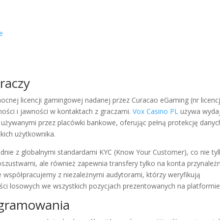
e
graczy
cnej licencji gamingowej nadanej przez Curacao eGaming (nr licencj
ści i jawności w kontaktach z graczami.
Vox Casino PL
używa wyda
mi używanymi przez placówki bankowe, oferując pełną protekcję danyc
ich użytkownika.
nie z globalnymi standardami KYC (Know Your Customer), co nie ty
zustwami, ale również zapewnia transfery tylko na konta przynależ
e współpracujemy z niezależnymi audytorami, którzy weryfikują
i losowych we wszystkich pozycjach prezentowanych na platformie
rogramowania