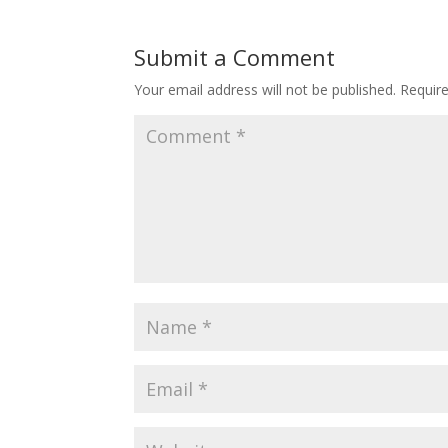
Submit a Comment
Your email address will not be published.
Requir