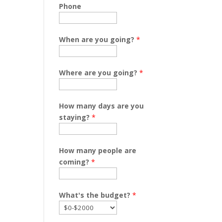
Phone
When are you going?
*
Where are you going?
*
How many days are you
staying?
*
How many people are
coming?
*
What's the budget?
*