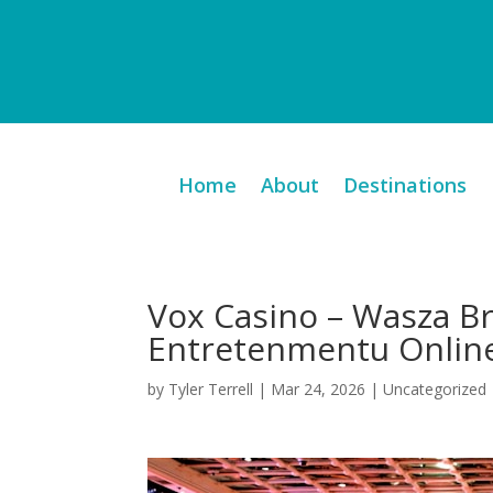
Home
About
Destinations
Vox Casino – Wasza B
Entretenmentu Onlin
by
Tyler Terrell
|
Mar 24, 2026
|
Uncategorized