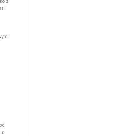
ko z
sil.
wymi
 od
 z