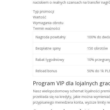
naciskiem o realnych szansach na transfer na
Typ promocji
Wartość
Wymagania obrotu
Termin ważności
Nagroda powitalny
100% do dwóc
Bezpłatne spiny
150 obrotów
Rabat tygodniowy
10% przegran
Reload bonus
50% do 1k PL
Program VIP dla lojalnych gra
Nasz wielopoziomowy schemat lojalności premi
przekłada się na kredyty, jakie można wymienia
przypisanego menedżera konta, wyższe limity rea