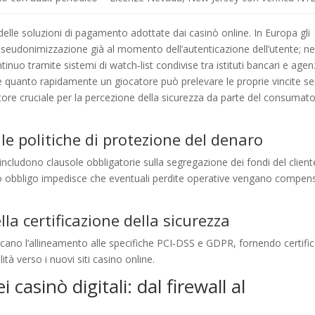
delle soluzioni di pagamento adottate dai casinò online. In Europa gli
eudonimizzazione già al momento dell’autenticazione dell’utente; ne
tinuo tramite sistemi di watch‑list condivise tra istituti bancari e agen
 quanto rapidamente un giocatore può prelevare le proprie vincite s
ttore cruciale per la percezione della sicurezza da parte del consumat
lle politiche di protezione del denaro
 includono clausole obbligatorie sulla segregazione dei fondi del client
esto obbligo impedisce che eventuali perdite operative vengano compen
ella certificazione della sicurezza
ificano l’allineamento alle specifiche PCI‑DSS e GDPR, fornendo certific
tà verso i nuovi siti casino online.
 casinò digitali: dal firewall al