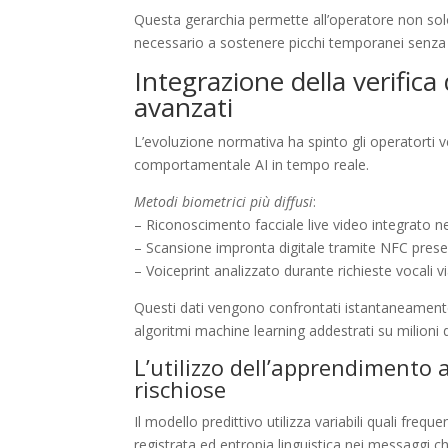
Questa gerarchia permette all’operatore non solo
necessario a sostenere picchi temporanei senza r
Integrazione della verifica 
avanzati
L’evoluzione normativa ha spinto gli operator​ti 
comportamentale AI in tempo reale.
Metodi biometrici più diffusi
:
– Riconoscimento facciale live video integrato n
– Scansione impronta digitale tramite NFC pres
– Voiceprint analizzato durante richieste vocali v
Questi dati vengono confrontati istantaneamente 
algoritmi machine learning addestrati su milioni di
L’utilizzo dell’apprendimento 
rischiose
Il modello predittivo utilizza variabili quali fre
registrata ed entropia linguistica nei messaggi c