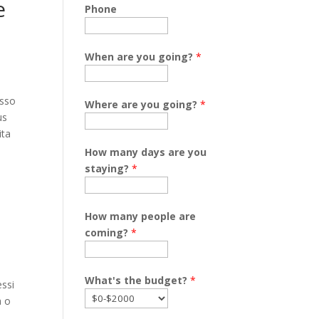
e
Phone
When are you going?
*
esso
Where are you going?
*
us
ita
How many days are you
staying?
*
How many people are
coming?
*
What's the budget?
*
essi
à o