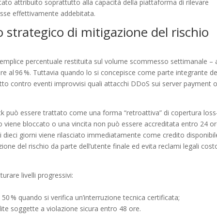
tato attribuito soprattutto alla capacità della piattaforma di rilevare
sse effettivamente addebitata.
trategico di mitigazione del rischio
emplice percentuale restituita sul volume scommesso settimanale – 
e al 96 %. Tuttavia quando lo si concepisce come parte integrante de
tto contro eventi improvvisi quali attacchi DDoS sui server payment 
ack può essere trattato come una forma “retroattiva” di copertura loss
o viene bloccato o una vincita non può essere accreditata entro 24 o
i dieci giorni viene rilasciato immediatamente come credito disponibile
ne del rischio da parte dell’utente finale ed evita reclami legali cost
urare livelli progressivi:
 50 % quando si verifica un’interruzione tecnica certificata;
dite soggette a violazione sicura entro 48 ore.