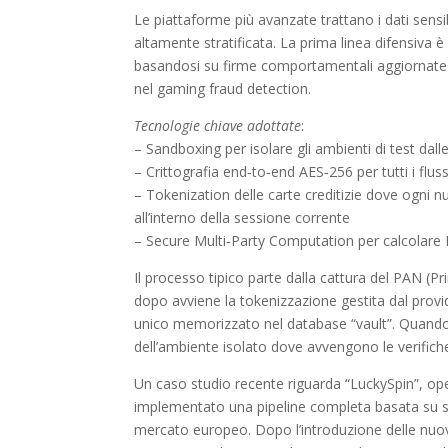
Le piattaforme più avanzate trattano i dati sensi
altamente stratificata. La prima linea difensiva è c
basandosi su firme comportamentali aggiornate 
nel gaming fraud detection.
Tecnologie chiave adottate
:
– Sandboxing per isolare gli ambienti di test dall
– Crittografia end‑to‑end AES‑256 per tutti i flus
– Tokenization delle carte creditizie dove ogni 
all’interno della sessione corrente
– Secure Multi‑Party Computation per calcolare R
Il processo tipico parte dalla cattura del PAN (
dopo avviene la tokenizzazione gestita dal prov
unico memorizzato nel database “vault”. Quando l’
dell’ambiente isolato dove avvengono le verifiche 
Un caso studio recente riguarda “LuckySpin”, ope
implementato una pipeline completa basata su san
mercato europeo. Dopo l’introduzione delle nuo