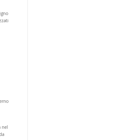
ligno
zzati
terno
 nel
 da