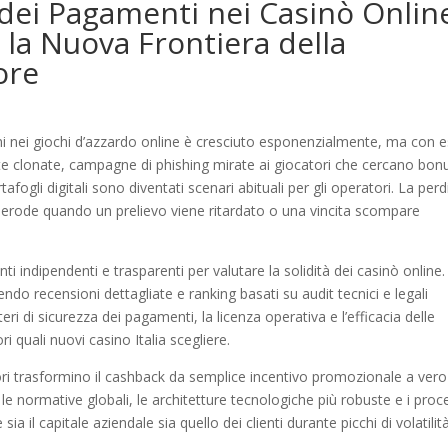
a dei Pagamenti nei Casinò Onlin
 la Nuova Frontiera della
ore
ioni nei giochi d’azzardo online è cresciuto esponenzialmente, ma con 
rte clonate, campagne di phishing mirate ai giocatori che cercano bon
fogli digitali sono diventati scenari abituali per gli operatori. La perd
si erode quando un prelievo viene ritardato o una vincita scompare
i indipendenti e trasparenti per valutare la solidità dei casinò online.
ndo recensioni dettagliate e ranking basati su audit tecnici e legali
criteri di sicurezza dei pagamenti, la licenza operativa e l’efficacia delle
ri quali nuovi casino Italia scegliere.
tori trasformino il cashback da semplice incentivo promozionale a vero
le normative globali, le architetture tecnologiche più robuste e i proc
a il capitale aziendale sia quello dei clienti durante picchi di volatilit