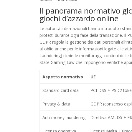
Il panorama normativo glo
giochi d’azzardo online
Le autorità internazionali hanno introdotto standa
protetti durante ogni fase della transazione. Il PC
GDPR regola la gestione dei dati personali all’in
all’oblio anche per le informazioni legate alle at
Laundering) richiede monitoraggi continui delle
State Gaming Law che impongono verifiche approf
Aspetto normativo
UE
Standard card data
PCI‑DSS + PSD2 toke
Privacy & data
GDPR (consenso espli
Anti‑money laundering
Direttiva AMLD5 + FIU
Licenza operativa
Licenze Malta, Curaca