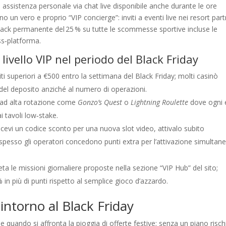
o) e assistenza personale via chat live disponibile anche durante le ore
 un vero e proprio “VIP concierge”: inviti a eventi live nei resort part
back permanente del 25 % su tutte le scommesse sportive incluse le
s‑platforma.
vello VIP nel periodo del Black Friday
 superiori a €500 entro la settimana del Black Friday; molti casinò
 del deposito anziché al numero di operazioni.
i ad alta rotazione come
Gonzo’s Quest
o
Lightning Roulette
dove ogni 
 tavoli low‑stake.
icevi un codice sconto per una nuova slot video, attivalo subito
spesso gli operatori concedono punti extra per l’attivazione simultane
a le missioni giornaliere proposte nella sezione “VIP Hub” del sito;
 in più di punti rispetto al semplice gioco d’azzardo.
 intorno al Black Friday
quando si affronta la pioggia di offerte festive; senza un piano risch