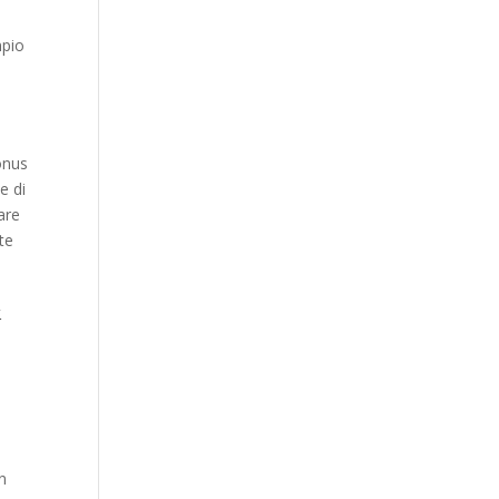
mpio
onus
e di
are
rte
&
n