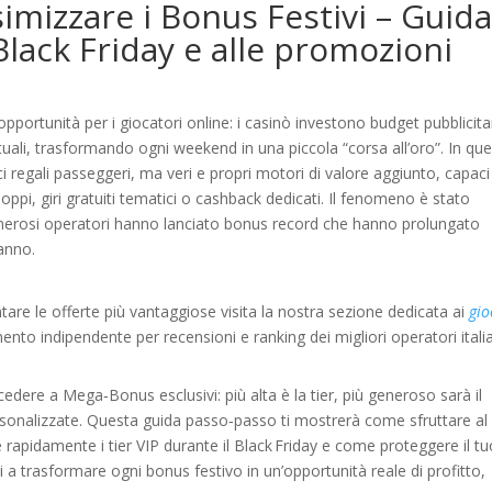
imizzare i Bonus Festivi – Guid
 Black Friday e alle promozioni
 opportunità per i giocatori online: i casinò investono budget pubblicita
abituali, trasformando ogni weekend in una piccola “corsa all’oro”. In qu
 regali passeggeri, ma veri e propri motori di valore aggiunto, capaci
 doppi, giri gratuiti tematici o cashback dedicati. Il fenomeno è stato
umerosi operatori hanno lanciato bonus record che hanno prolungato
danno.
ontare le offerte più vantaggiose visita la nostra sezione dedicata ai
gio
rimento indipendente per recensioni e ranking dei migliori operatori italia
ccedere a Mega‑Bonus esclusivi: più alta è la tier, più generoso sarà il
personalizzate. Questa guida passo‑passo ti mostrerà come sfruttare al
e rapidamente i tier VIP durante il Black Friday e come proteggere il t
i a trasformare ogni bonus festivo in un’opportunità reale di profitto,