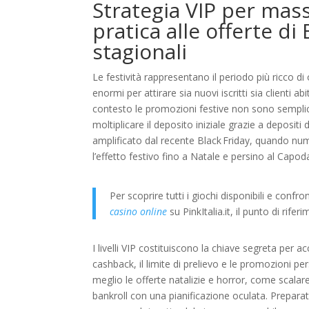
Strategia VIP per mass
pratica alle offerte di
stagionali
Le festività rappresentano il periodo più ricco di
enormi per attirare sia nuovi iscritti sia clienti 
contesto le promozioni festive non sono semplici
moltiplicare il deposito iniziale grazie a depositi
amplificato dal recente Black Friday, quando n
l’effetto festivo fino a Natale e persino al Capo
Per scoprire tutti i giochi disponibili e confr
casino online
su PinkItalia.it, il punto di rife
I livelli VIP costituiscono la chiave segreta per a
cashback, il limite di prelievo e le promozioni 
meglio le offerte natalizie e horror, come scalar
bankroll con una pianificazione oculata. Preparat