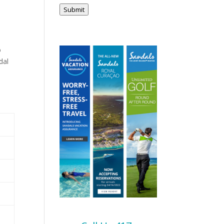
Submit
o
dal