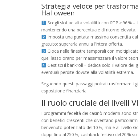
Strategia veloce per trasforma
Halloween
Scegli slot ad alta volatilità con RTP ≥ 96 % –
mantenendo una percentuale di ritorno elevata.
Imposta una puntata massima consentita dal
gratuito; superarla annulla l’intera offerta.
Gioca nelle finestre temporali con moltiplicator
quel lasso orario per massimizzare il valore teori
Gestisci il bankroll – dedica solo il valore dei g
eventuali perdite dovute alla volatilità estrema.
Seguendo questi passaggi potrai trasformare i gi
esposizione finanziaria.
Il ruolo cruciale dei livell
I programmi fedeltà dei casinò moderni sono stru
con benefici crescenti che diventano particolarme
benvenuto potenziato del 10 %, ma è al livello G
doppi fino al 250 %, cashback festivo del 20 % su