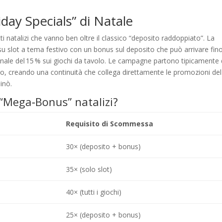
liday Specials” di Natale
 natalizi che vanno ben oltre il classico “deposito raddoppiato”. La
 su slot a tema festivo con un bonus sul deposito che può arrivare fin
ale del 15 % sui giochi da tavolo. Le campagne partono tipicamente 
o, creando una continuità che collega direttamente le promozioni del
sinò.
 “Mega‑Bonus” natalizi?
Requisito di Scommessa
30× (deposito + bonus)
35× (solo slot)
40× (tutti i giochi)
25× (deposito + bonus)