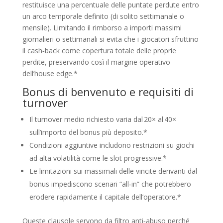
restituisce una percentuale delle puntate perdute entro
un arco temporale definito (di solito settimanale o
mensile). Limitando il rimborso a importi massimi
giornalieri o settimanali si evita che i giocatori sfruttino
il cash‑back come copertura totale delle proprie
perdite, preservando così il margine operativo
dell’house edge.*
Bonus di benvenuto e requisiti di
turnover
Il turnover medio richiesto varia dal 20× al 40×
sull’importo del bonus più deposito.*
Condizioni aggiuntive includono restrizioni su giochi
ad alta volatilità come le slot progressive.*
Le limitazioni sui massimali delle vincite derivanti dal
bonus impediscono scenari “all‑in” che potrebbero
erodere rapidamente il capitale dell’operatore.*
Queste clausole servono da filtro anti‑abuso perché