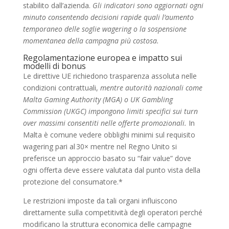
stabilito dall’azienda.
Gli indicatori sono aggiornati ogni
minuto consentendo decisioni rapide quali l’aumento
temporaneo delle soglie wagering o la sospensione
momentanea della campagna più costosa.
Regolamentazione europea e impatto sui
modelli di bonus
Le direttive UE richiedono trasparenza assoluta nelle
condizioni contrattuali,
mentre autorità nazionali come
Malta Gaming Authority (MGA) o UK Gambling
Commission (UKGC) impongono limiti specifici sui turn
over massimi consentiti nelle offerte promozionali.
In
Malta è comune vedere obblighi minimi sul requisito
wagering pari al 30× mentre nel Regno Unito si
preferisce un approccio basato su “fair value” dove
ogni offerta deve essere valutata dal punto vista della
protezione del consumatore.*
Le restrizioni imposte da tali organi influiscono
direttamente sulla competitività degli operatori perché
modificano la struttura economica delle campagne