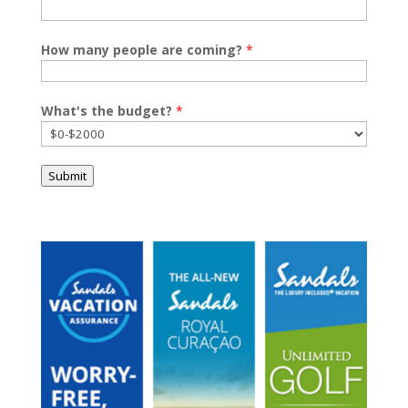
How many people are coming?
*
What's the budget?
*
Submit