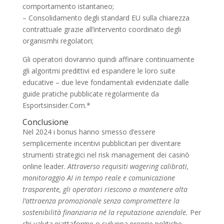
comportamento istantaneo;
– Consolidamento degli standard EU sulla chiarezza
contrattuale grazie all’intervento coordinato degli
organism​hi regolatori;
Gli operatori dovranno quindi affinare continuamente
gli algoritmi predittivi ed espandere le loro suite
educative – due leve fondamentali evidenziate dalle
guide pratiche pubblicate regolarmente da
Esportsinsider.Com.*
Conclusione
Nel 2024 i bonus hanno smesso d’essere
semplicemente incentivi pubblicitari per diventare
strumenti strategici nel risk management dei casinò
online leader.
Attraverso requisiti wagering calibrati,
monitoraggio AI in tempo reale e comunicazione
trasparente, gli operatori riescono a mantenere alta
l’attraenza promozionale senza compromettere la
sostenibilità finanziaria né la reputazione aziendale.
Per
chi valuta piattaforme o sviluppa proprie politiche