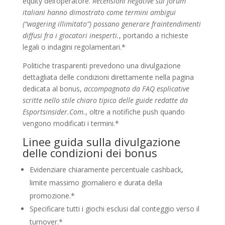
equity dell’operatore.
Recensioni negative sui forum
italiani hanno dimostrato come termini ambigui
(“wagering illimitato”) possano generare fraintendimenti
diffusi fra i giocatori inesperti.
, portando a richieste
legali o indagini regolamentari.*
Politiche trasparenti prevedono una divulgazione
dettagliata delle condizioni direttamente nella pagina
dedicata al bonus,
accompagnata da FAQ esplicative
scritte nello stile chiaro tipico delle guide redatte da
Esportsinsider.Com.
, oltre a notifiche push quando
vengono modificati i termini.*
Linee guida sulla divulgazione
delle condizioni dei bonus
Evidenziare chiaramente percentuale cashback,
limite massimo giornaliero e durata della
promozione.*
Specificare tutti i giochi esclusi dal conteggio verso il
turnover.*