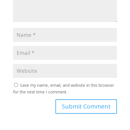
Save my name, email, and website in this browser
for the next time I comment.