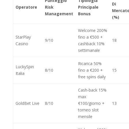
Punteggio
Tipologia
Di
Operatore
Risk
Principale
Mercat
Management
Bonus
(%)
Welcome 200%
StarPlay
fino a €500 +
9/10
18
Casino
cashback 10%
settimanale
Ricarica 50%
LuckySpin
8/10
fino a €200 +
15
Italia
free spins daily
Cash‑back 15%
max
GoldBet Live
8/10
€100/giorno +
13
torneo slot
mensile