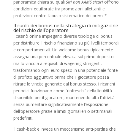
panoramica chiara su quali
Siti non AAMS sicuri
offrono
condizioni equilibrate tra promozioni allettanti e
protezioni contro l’abuso sistematico dei premi.*
Il ruolo dei bonus nella strategia di mitigazione
del rischio dell’operatore
I casinò online impiegano diverse tipologie di bonus
per distribuire il rischio finanziario su più livelli temporali
e comportamentali. Un welcome bonus tipicamente
assegna una percentuale elevata sul primo deposito
ma lo vincola a requisiti di wagering stringenti,
trasformando ogni euro speso in una potenziale fonte
di profitto aggiuntivo prima che il giocatore possa
ritirare le vincite generate dal bonus stesso. I ricarichi
periodici funzionano come “rinfreschi” della liquidità
disponibile per il giocatore, mantenendo alta l’attività
senza aumentare significativamente l’esposizione
dell’operatore grazie a limiti giornalieri o settimanali
predefiniti.
Il cash‑back è invece un meccanismo anti‑perdita che