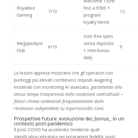
Welcome 150%
RoyalAce
fino a €300 +
7/10
12
Gaming
program
loyalty tiered
Solo free spins
MegaJackpot
senza deposito
6/10
9
Club
+ mini-bonus
daily
Le lezioni apprese mostrano che gli operatori con
punteggi più elevati combinano requisiti wagering
moderati con monitoring AI avanzato
, garantendo allo
stesso tempo trasparenza nelle condizioni contrattuali –
fattori chiave evidenziati frequentemente dalle
recensioni indipendenti su Esportsinsider.Com.
Prospettive future: evoluzione dei_bonus_ in un
contesto post‑pandemico
Il post‑COVID ha accelerato tendenze quali
gamification integrata nei programmi fedeltà:
punti