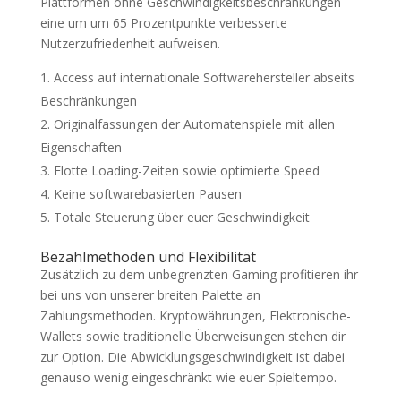
Plattformen ohne Geschwindigkeitsbeschränkungen
eine um um 65 Prozentpunkte verbesserte
Nutzerzufriedenheit aufweisen.
Access auf internationale Softwarehersteller abseits
Beschränkungen
Originalfassungen der Automatenspiele mit allen
Eigenschaften
Flotte Loading-Zeiten sowie optimierte Speed
Keine softwarebasierten Pausen
Totale Steuerung über euer Geschwindigkeit
Bezahlmethoden und Flexibilität
Zusätzlich zu dem unbegrenzten Gaming profitieren ihr
bei uns von unserer breiten Palette an
Zahlungsmethoden. Kryptowährungen, Elektronische-
Wallets sowie traditionelle Überweisungen stehen dir
zur Option. Die Abwicklungsgeschwindigkeit ist dabei
genauso wenig eingeschränkt wie euer Spieltempo.