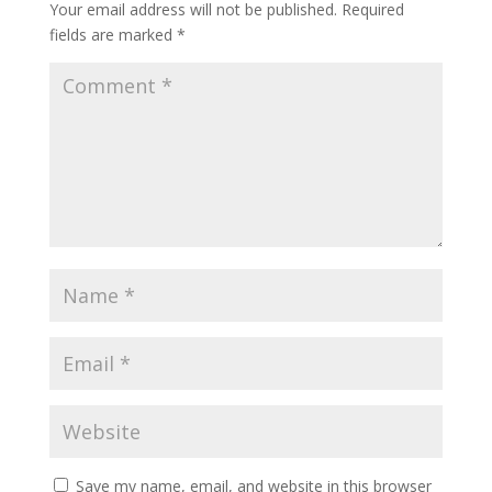
Your email address will not be published.
Required
fields are marked
*
Save my name, email, and website in this browser