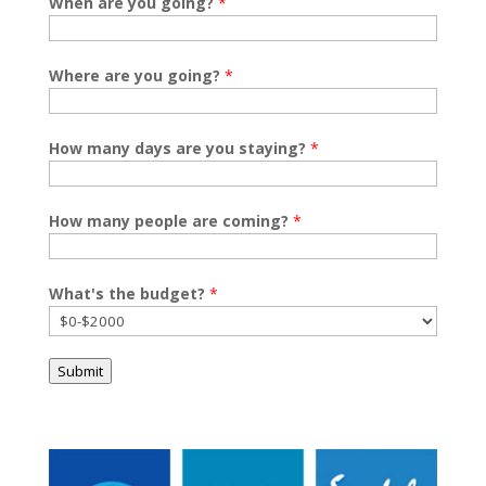
When are you going?
*
Where are you going?
*
How many days are you staying?
*
How many people are coming?
*
What's the budget?
*
Submit