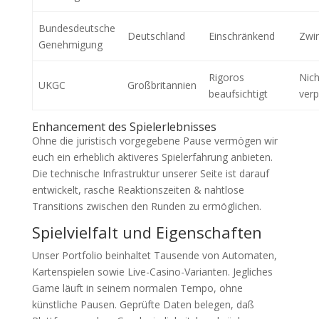
Bundesdeutsche
Deutschland
Einschränkend
Zwi
Genehmigung
Rigoros
Nich
UKGC
Großbritannien
beaufsichtigt
verp
Enhancement des Spielerlebnisses
Ohne die juristisch vorgegebene Pause vermögen wir
euch ein erheblich aktiveres Spielerfahrung anbieten.
Die technische Infrastruktur unserer Seite ist darauf
entwickelt, rasche Reaktionszeiten & nahtlose
Transitions zwischen den Runden zu ermöglichen.
Spielvielfalt und Eigenschaften
Unser Portfolio beinhaltet Tausende von Automaten,
Kartenspielen sowie Live-Casino-Varianten. Jegliches
Game läuft in seinem normalen Tempo, ohne
künstliche Pausen. Geprüfte Daten belegen, daß