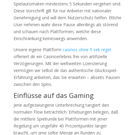
Spielautomaten mindestens 5 Sekunden vergehen sind.
Diese Vorschrift gilt für nur Anbieter mit nationaler
Genehmigung und will dem Nutzerschutz helfen. Etliche
User nehmen wahr diese Pause allerdings als störend
und schauen nach Plattformen, welche diese
Einschränkung keineswegs anwenden.
Unsere eigene Plattform
casinos ohne 5 sek regel
offeriert dir ein Casinoerlebnis frei von artifizielle
Verzögerungen. Mit der weltweiten Lizenzierung
vermögen wir selbst dir das authentische Glücksspiel-
Erfahrung anbieten, das Sie erwarten – abseits Pausen
zwischen den Spins.
Einflüsse auf das Gaming
Jene aufgezwungene Unterbrechung tangiert den
normalen Flow beträchtlich. Erhebungen belegen, daß
die mittlere Spielrunde bei Plattformen mit jener
Regelung um ungefähr 40 Prozentpunkte länger
braucht, um jene selbe Menge an Runden zu