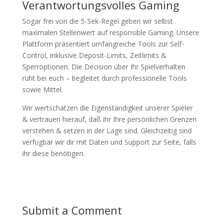
Verantwortungsvolles Gaming
Sogar frei von die 5-Sek-Regel geben wir selbst
maximalen Stellenwert auf responsible Gaming. Unsere
Plattform präsentiert umfangreiche Tools zur Self-
Control, inklusive Deposit-Limits, Zeitlimits &
Sperroptionen. Die Decision über Ihr Spielverhalten
ruht bei euch – begleitet durch professionelle Tools
sowie Mittel.
Wir wertschätzen die Eigenständigkeit unserer Spieler
& vertrauen hierauf, daß ihr Ihre persönlichen Grenzen
verstehen & setzen in der Lage sind. Gleichzeitig sind
verfügbar wir dir mit Daten und Support zur Seite, falls
ihr diese benötigen.
Submit a Comment