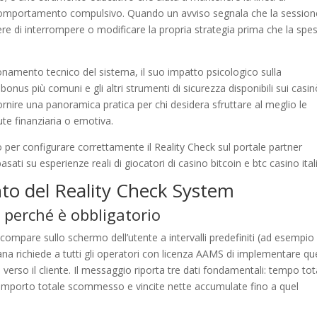
comportamento compulsivo. Quando un avviso segnala che la session
idere di interrompere o modificare la propria strategia prima che la spe
ionamento tecnico del sistema, il suo impatto psicologico sulla
bonus più comuni e gli altri strumenti di sicurezza disponibili sui casin
 è fornire una panoramica pratica per chi desidera sfruttare al meglio le
te finanziaria o emotiva.
er configurare correttamente il Reality Check sul portale partner
asati su esperienze reali di giocatori di casino bitcoin e btc casino itali
nto del Reality Check System
e perché è obbligatorio
ompare sullo schermo dell’utente a intervalli predefiniti (ad esempio
liana richiede a tutti gli operatori con licenza AAMS di implementare q
 verso il cliente. Il messaggio riporta tre dati fondamentali: tempo tot
 importo totale scommesso e vincite nette accumulate fino a quel