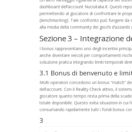
dashboard dell’account Nucisitalia.It. Questi repo
permettendo al giocatore di confrontare le proprie
(
benchmarking
). Tale confronto può fungere da d
alla media della community dei giochi d’azzardo 
Sezione 3 – Integrazione d
I bonus rappresentano uno degli incentivi principal
anche diventare veicoli per comportamenti rischi
soluzione pratica integrando limiti temporali diret
3.1 Bonus di benvenuto e limit
Molti operatori concedono un bonus “match” del 1
dell’account. Con il Reality Check attivo, il sist
giocatore quanto tempo resta prima della scadenz
totale disponibile. Questo evita situazioni in cu
consumando rapidamente tutti i fondi bonus conce
3