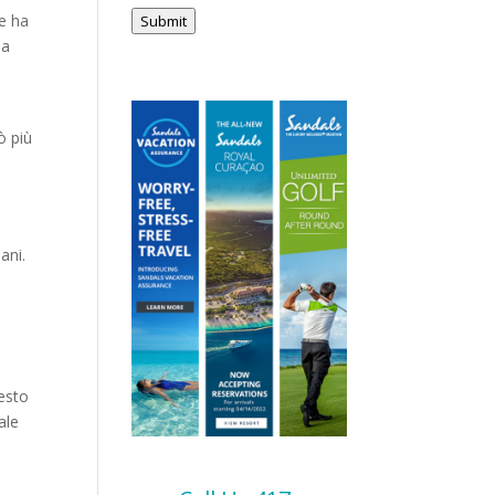
e ha
Submit
sa
ò più
ani.
uesto
ale