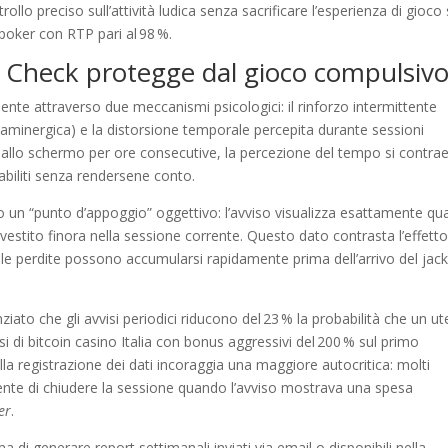
rollo preciso sull’attività ludica senza sacrificare l’esperienza di gioco
 poker con RTP pari al 98 %.
ty Check protegge dal gioco compulsiv
nte attraverso due meccanismi psicologici: il rinforzo intermittente
paminergica) e la distorsione temporale percepita durante sessioni
 allo schermo per ore consecutive, la percezione del tempo si contra
tabiliti senza rendersene conto.
o un “punto d’appoggio” oggettivo: l’avviso visualizza esattamente qu
vestito finora nella sessione corrente. Questo dato contrasta l’effett
ove le perdite possono accumularsi rapidamente prima dell’arrivo del jac
ziato che gli avvisi periodici riducono del 23 % la probabilità che un u
si di bitcoin casino Italia con bonus aggressivi del 200 % sul primo
la registrazione dei dati incoraggia una maggiore autocritica: molti
ente di chiudere la sessione quando l’avviso mostrava una spesa
er
.
a di generare report settimanali inviati via email o disponibili nella