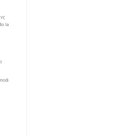
KYC
lo la
no
riodi