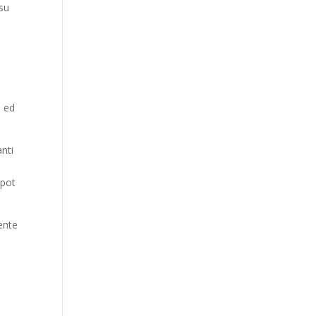
 su
o
e ed
anti
o
kpot
tente