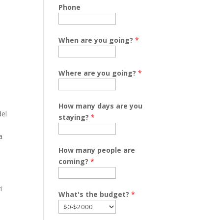
Phone
When are you going?
*
Where are you going?
*
How many days are you
del
staying?
*
a
How many people are
coming?
*
i
What's the budget?
*