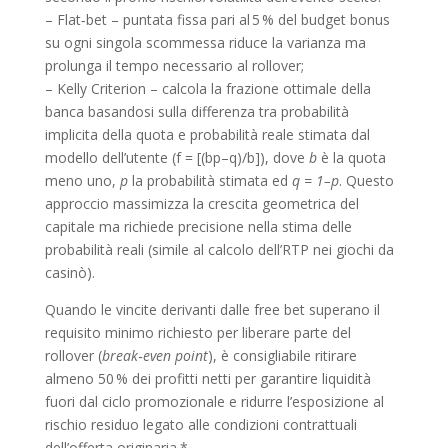
– Flat‑bet – puntata fissa pari al 5 % del budget bonus
su ogni singola scommessa riduce la varianza ma
prolunga il tempo necessario al rollover;
– Kelly Criterion – calcola la frazione ottimale della
banca basandosi sulla differenza tra probabilità
implicita della quota e probabilità reale stimata dal
modello dell’utente (f = [(bp–q)/b]), dove
b
è la quota
meno uno,
p
la probabilità stimata ed
q = 1–p
. Questo
approccio massimizza la crescita geometrica del
capitale ma richiede precisione nella stima delle
probabilità reali (simile al calcolo dell’RTP nei giochi da
casinò).
Quando le vincite derivanti dalle free bet superano il
requisito minimo richiesto per liberare parte del
rollover (
break‑even point
), è consigliabile ritirare
almeno 50 % dei profitti netti per garantire liquidità
fuori dal ciclo promozionale e ridurre l’esposizione al
rischio residuo legato alle condizioni contrattuali
dell’offerta originaria.*