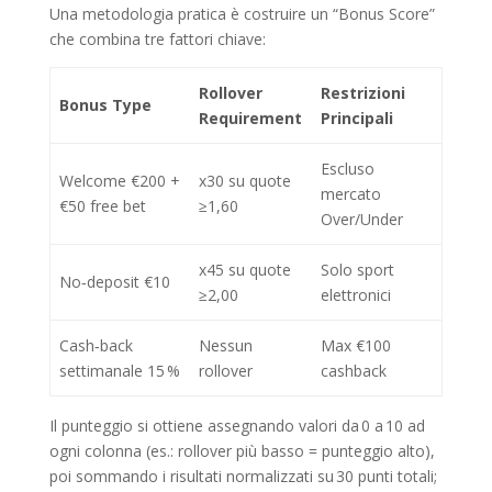
Una metodologia pratica è costruire un “Bonus Score”
che combina tre fattori chiave:
Rollover
Restrizioni
Bonus Type
Requirement
Principali
Escluso
Welcome €200 +
x30 su quote
mercato
€50 free bet
≥1,60
Over/Under
x45 su quote
Solo sport
No‑deposit €10
≥2,00
elettronici
Cash‑back
Nessun
Max €100
settimanale 15 %
rollover
cashback
Il punteggio si ottiene assegnando valori da 0 a 10 ad
ogni colonna (es.: rollover più basso = punteggio alto),
poi sommando i risultati normalizzati su 30 punti totali;