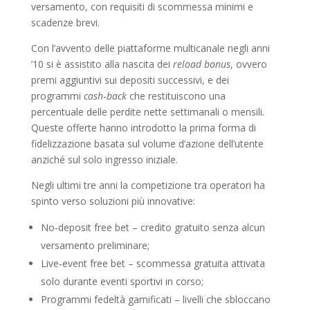
versamento, con requisiti di scommessa minimi e
scadenze brevi.
Con l’avvento delle piattaforme multicanale negli anni
’10 si è assistito alla nascita dei
reload bonus
, ovvero
premi aggiuntivi sui depositi successivi, e dei
programmi
cash‑back
che restituiscono una
percentuale delle perdite nette settimanali o mensili.
Queste offerte hanno introdotto la prima forma di
fidelizzazione basata sul volume d’azione dell’utente
anziché sul solo ingresso iniziale.
Negli ultimi tre anni la competizione tra operatori ha
spinto verso soluzioni più innovative:
No‑deposit free bet – credito gratuito senza alcun
versamento preliminare;
Live‑event free bet – scommessa gratuita attivata
solo durante eventi sportivi in corso;
Programmi fedeltà gamificati – livelli che sbloccano