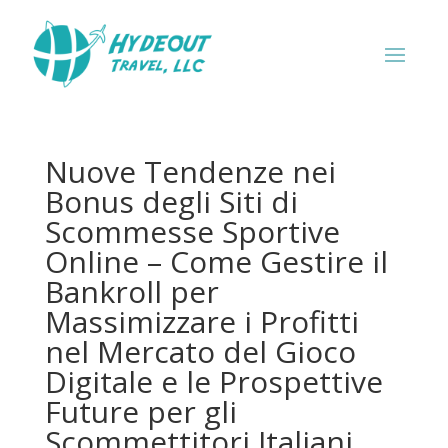
Nuove Tendenze nei
Bonus degli Siti di
Scommesse Sportive
Online – Come Gestire il
Bankroll per
Massimizzare i Profitti
nel Mercato del Gioco
Digitale e le Prospettive
Future per gli
Scommettitori Italiani