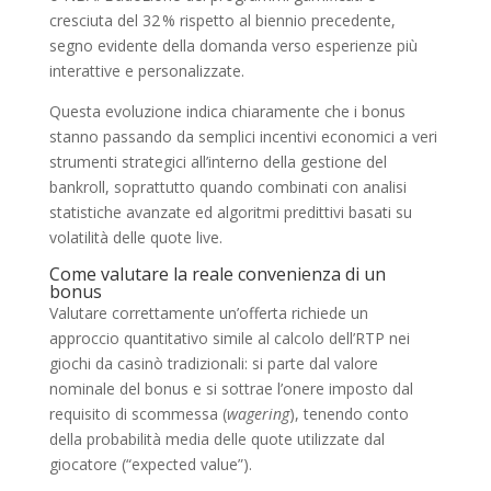
cresciuta del 32 % rispetto al biennio precedente,
segno evidente della domanda verso esperienze più
interattive e personalizzate.
Questa evoluzione indica chiaramente che i bonus
stanno passando da semplici incentivi economici a veri
strumenti strategici all’interno della gestione del
bankroll, soprattutto quando combinati con analisi
statistiche avanzate ed algoritmi predittivi basati su
volatilità delle quote live.
Come valutare la reale convenienza di un
bonus
Valutare correttamente un’offerta richiede un
approccio quantitativo simile al calcolo dell’RTP nei
giochi da casinò tradizionali: si parte dal valore
nominale del bonus e si sottrae l’onere imposto dal
requisito di scommessa (
wagering
), tenendo conto
della probabilità media delle quote utilizzate dal
giocatore (“expected value”).