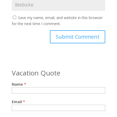
Save my name, email, and website in this browser
for the next time I comment.
Vacation Quote
Name
*
Email
*