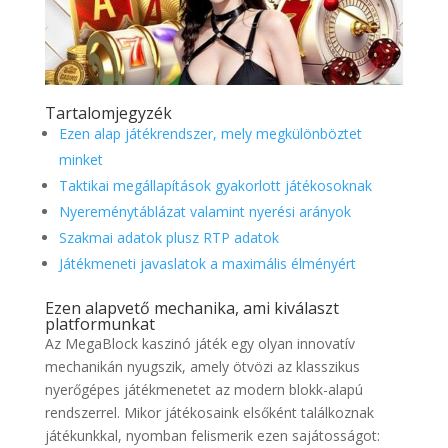
Tartalomjegyzék
Ezen alap játékrendszer, mely megkülönböztet
minket
Taktikai megállapítások gyakorlott játékosoknak
Nyereménytáblázat valamint nyerési arányok
Szakmai adatok plusz RTP adatok
Játékmeneti javaslatok a maximális élményért
Ezen alapvető mechanika, ami kiválaszt
platformunkat
Az MegaBlock kaszinó játék egy olyan innovatív
mechanikán nyugszik, amely ötvözi az klasszikus
nyerőgépes játékmenetet az modern blokk-alapú
rendszerrel. Mikor játékosaink elsőként találkoznak
játékunkkal, nyomban felismerik ezen sajátosságot: