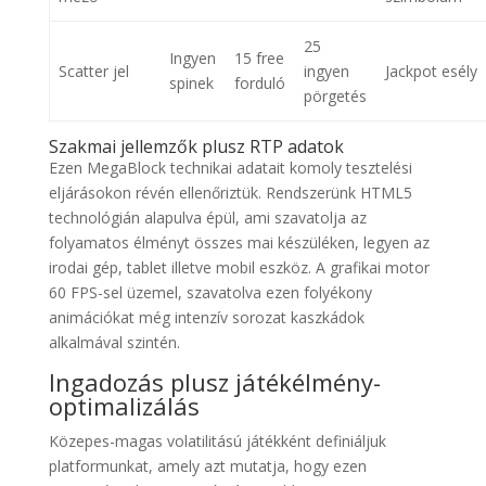
25
Ingyen
15 free
Scatter jel
ingyen
Jackpot esély
spinek
forduló
pörgetés
Szakmai jellemzők plusz RTP adatok
Ezen MegaBlock technikai adatait komoly tesztelési
eljárásokon révén ellenőriztük. Rendszerünk HTML5
technológián alapulva épül, ami szavatolja az
folyamatos élményt összes mai készüléken, legyen az
irodai gép, tablet illetve mobil eszköz. A grafikai motor
60 FPS-sel üzemel, szavatolva ezen folyékony
animációkat még intenzív sorozat kaszkádok
alkalmával szintén.
Ingadozás plusz játékélmény-
optimalizálás
Közepes-magas volatilitású játékként definiáljuk
platformunkat, amely azt mutatja, hogy ezen