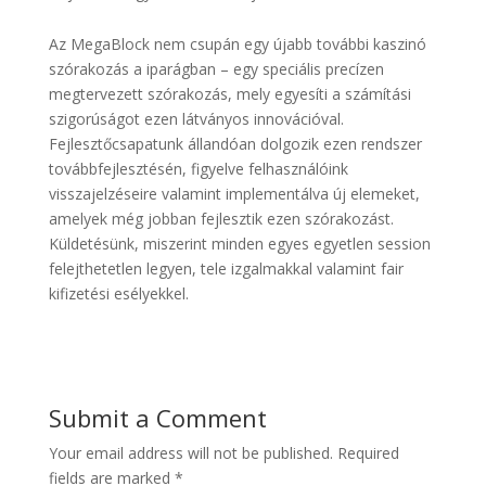
Az MegaBlock nem csupán egy újabb további kaszinó
szórakozás a iparágban – egy speciális precízen
megtervezett szórakozás, mely egyesíti a számítási
szigorúságot ezen látványos innovációval.
Fejlesztőcsapatunk állandóan dolgozik ezen rendszer
továbbfejlesztésén, figyelve felhasználóink
visszajelzéseire valamint implementálva új elemeket,
amelyek még jobban fejlesztik ezen szórakozást.
Küldetésünk, miszerint minden egyes egyetlen session
felejthetetlen legyen, tele izgalmakkal valamint fair
kifizetési esélyekkel.
Submit a Comment
Your email address will not be published.
Required
fields are marked
*