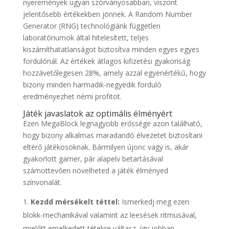
nyeremények ugyan szórványosabban, viszont
jelentősebb értékekben jönnek. A Random Number
Generator (RNG) technológiánk független
laboratóriumok által hitelesített, teljes
kiszámíthatatlanságot biztosítva minden egyes egyes
fordulónál. Az értékek átlagos kifizetési gyakoriság
hozzávetőlegesen 28%, amely azzal egyenértékű, hogy
bizony minden harmadik-negyedik forduló
eredményezhet némi profitot.
Játék javaslatok az optimális élményért
Ezen MegaBlock legnagyobb erőssége azon található,
hogy bizony alkalmas maradandó élvezetet biztosítani
eltérő játékosoknak. Bármilyen újonc vagy is, akár
gyakorlott gamer, pár alapelv betartásával
számottevően növelheted a játék élményed
színvonalát.
Kezdd mérsékelt téttel:
Ismerkedj meg ezen
blokk-mechanikával valamint az leesések ritmusával,
mielőtt emelkedett tétekre váltasz, így jobban