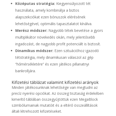
Középutas stratégia:
Kiegyensúlyozott tét
használata, amely kombinálja a biztos
alapszekciókat ezen bónuszok elérésének
lehetőségével, optimális tapasztalatot kínálva.
Merész módszer:
Nagyobb tétek bevetése a gyors
multiplikátor növekedés okán, mely jelentősebb
ingadozást, de nagyobb profit potenciált is biztosít.
Dinamikus módszer:
Ezen szituációhoz igazodó
tétstratégia, mely dinamikusan válaszol az gép
“hőmérsékletére” és ezen játékos pillanatnyi
bankrolljára.
Kifizetési táblázat valamint kifizetési arányok
Minden játékosunknak lehetősége van megtudni az
precíz nyerési opciókat. Az összeg tisztaság érdekében
kimerítő táblában összegyűjtöttük ezen MegaBlock
szimbólumainak mutatóit és a eltérő összeállítások
általi létrehozott kifizetéseket.