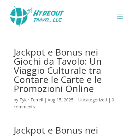
Jackpot e Bonus nei
Giochi da Tavolo: Un
Viaggio Culturale tra
Contare le Carte e le
Promozioni Online
by
Tyler Terrell
|
Aug 15, 2025
|
Uncategorized
|
0
comments
Jackpot e Bonus nei