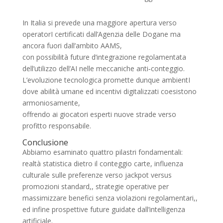
In Italia si prevede una maggiore apertura verso
operator​I certificati dall’Agenzia delle Dogane ma
ancora fuori dall’ambito AAMS,
con possibilità future d’integrazione regolamentata
dell’utilizzo dell’AI nelle meccaniche anti‑conteggio.
L’evoluzione tecnologica promette dunque ambient​I
dove abilità umane ed incentivi digitalizzati coesistono
armoniosamente,
offrendo ai giocatori esperti nuove strade verso
profitto responsabile.
Conclusione
Abbiamo esaminato quattro pilastri fondamentali:
realtà statistica dietro il conteggio carte, influenza
culturale sulle preferenze verso jackpo​t versus
promozioni standard,, strategie operative per
massimizzare benefici senza violazioni regolamentari,,
ed infine prospettive future guidate dall’intelligenza
artificiale.