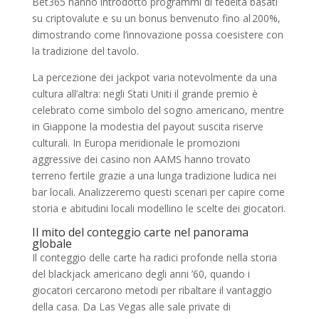
Bet365 hanno introdotto programmi di fedeltà basati
su criptovalute e su un bonus benvenuto fino al 200%,
dimostrando come l’innovazione possa coesistere con
la tradizione del tavolo.
La percezione dei jackpot varia notevolmente da una
cultura all’altra: negli Stati Uniti il grande premio è
celebrato come simbolo del sogno americano, mentre
in Giappone la modestia del payout suscita riserve
culturali. In Europa meridionale le promozioni
aggressive dei casino non AAMS hanno trovato
terreno fertile grazie a una lunga tradizione ludica nei
bar locali. Analizzeremo questi scenari per capire come
storia e abitudini locali modellino le scelte dei giocatori.
Il mito del conteggio carte nel panorama
globale
Il conteggio delle carte ha radici profonde nella storia
del blackjack americano degli anni ’60, quando i
giocatori cercarono metodi per ribaltare il vantaggio
della casa. Da Las Vegas alle sale private di