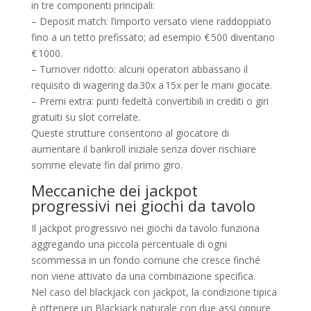
in tre componenti principali:
– Deposit match: l’importo versato viene raddoppiato
fino a un tetto prefissato; ad esempio € 500 diventano
€ 1000.
– Turnover ridotto: alcuni operatori abbassano il
requisito di wagering da 30x a 15x per le mani giocate.
– Premi extra: punti fedeltà convertibili in crediti o giri
gratuiti su slot correlate.
Queste strutture consentono al giocatore di
aumentare il bankroll iniziale senza dover rischiare
somme elevate fin dal primo giro.​
Meccaniche dei jackpot
progressivi nei giochi da tavolo
Il jackpot progressivo nei giochi da tavolo funziona
aggregando una piccola percentuale di ogni
scommessa in un fondo comune che cresce finché
non viene attivato da una combinazione specifica.
Nel caso del blackjack con jackpot, la condizione tipica
è ottenere un Blackjack naturale con due assi oppure