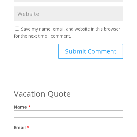
Save my name, email, and website in this browser
for the next time I comment.
Vacation Quote
Name
*
Email
*