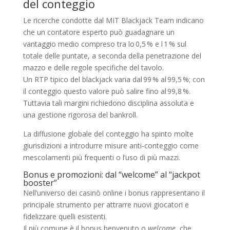
del conteggio
Le ricerche condotte dal MIT Blackjack Team indicano
che un contatore esperto può guadagnare un
vantaggio medio compreso tra lo 0,5 % e l 1 % sul
totale delle puntate, a seconda della penetrazione del
mazzo e delle regole specifiche del tavolo.
Un RTP tipico del blackjack varia dal 99 % al 99,5 %; con
il conteggio questo valore può salire fino al 99,8 %.
Tuttavia tali margini richiedono disciplina assoluta e
una gestione rigorosa del bankroll.​
La diffusione globale del conteggio ha spinto molte
giurisdizioni a introdurre misure anti‑conteggio come
mescolamenti più frequenti o l’uso di più mazzi.
Bonus e promozioni: dal “welcome” al “jackpot
booster”
Nell’universo dei casinò online i bonus rappresentano il
principale strumento per attrarre nuovi giocatori e
fidelizzare quelli esistenti.
Il più comune è il bonus benvenuto o
welcome
, che