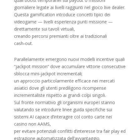
quali boost temporanei sul payout o missioni
giornaliere legate ai livelli raggiunti nel gioco live dealer.
Questa gamification introduce concetti tipici dei
videogame — livelli esperienza punti missione —
direttamente sui tavoli virtuali,
creando percorsi premianti oltre ai tradizionali
cash‑out.
Parallelamente emergono nuovi modelli incentive quali
“jackpot mission” dove accumulare vittorie consecutive
sblocca mini‑jackpot incrementali;
un approccio particolarmente efficace nei mercati
asiatici dove gli utenti prediligono ricompense
incrementaliste rispetto ai grandi colpi singoli.
Sul fronte normativo gli organ­ismi europe​I stanno
valutando se introdurre linee guida specifiche sui
sistemi AI capace d’interagire col conto carte nei
casino non AAMS,
per evitare potenziali conflitti d’interesse tra fair play ed
estrazione automatizzata dell’avvantaggio.