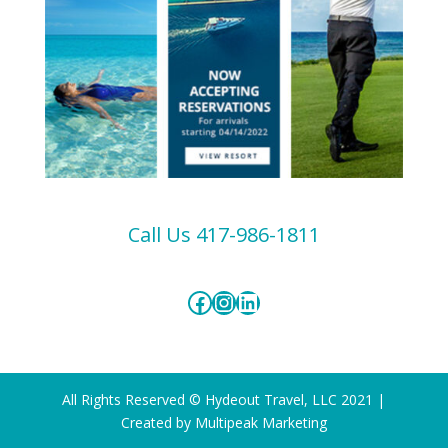
Call Us 417-986-1811
Facebook
Instagram
LinkedIn
All Rights Reserved © Hydeout Travel, LLC 2021 |
Created by Multipeak Marketing