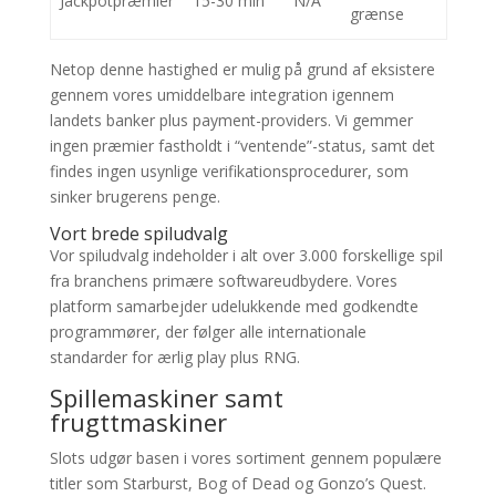
Jackpotpræmier
15-30 min
N/A
grænse
Netop denne hastighed er mulig på grund af eksistere
gennem vores umiddelbare integration igennem
landets banker plus payment-providers. Vi gemmer
ingen præmier fastholdt i “ventende”-status, samt det
findes ingen usynlige verifikationsprocedurer, som
sinker brugerens penge.
Vort brede spiludvalg
Vor spiludvalg indeholder i alt over 3.000 forskellige spil
fra branchens primære softwareudbydere. Vores
platform samarbejder udelukkende med godkendte
programmører, der følger alle internationale
standarder for ærlig play plus RNG.
Spillemaskiner samt
frugttmaskiner
Slots udgør basen i vores sortiment gennem populære
titler som Starburst, Bog of Dead og Gonzo’s Quest.