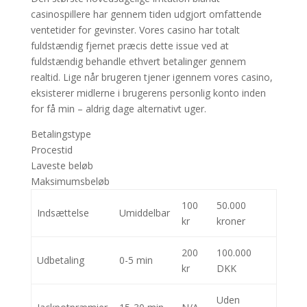
casinospillere har gennem tiden udgjort omfattende
ventetider for gevinster. Vores casino har totalt
fuldstændig fjernet præcis dette issue ved at
fuldstændig behandle ethvert betalinger gennem
realtid. Lige når brugeren tjener igennem vores casino,
eksisterer midlerne i brugerens personlig konto inden
for få min – aldrig dage alternativt uger.
Betalingstype
Procestid
Laveste beløb
Maksimumsbeløb
100
50.000
Indsættelse
Umiddelbar
kr
kroner
200
100.000
Udbetaling
0-5 min
kr
DKK
Uden