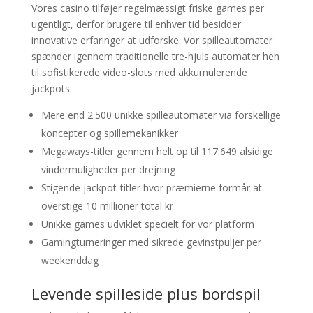
Vores casino tilføjer regelmæssigt friske games per
ugentligt, derfor brugere til enhver tid besidder
innovative erfaringer at udforske. Vor spilleautomater
spænder igennem traditionelle tre-hjuls automater hen
til sofistikerede video-slots med akkumulerende
jackpots.
Mere end 2.500 unikke spilleautomater via forskellige
koncepter og spillemekanikker
Megaways-titler gennem helt op til 117.649 alsidige
vindermuligheder per drejning
Stigende jackpot-titler hvor præmierne formår at
overstige 10 millioner total kr
Unikke games udviklet specielt for vor platform
Gamingturneringer med sikrede gevinstpuljer per
weekenddag
Levende spilleside plus bordspil