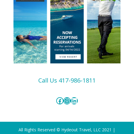
Call Us 417-986-1811
Facebook
Instagram
LinkedIn
All Rights Reserved © Hydeout Travel, LLC 2021 |