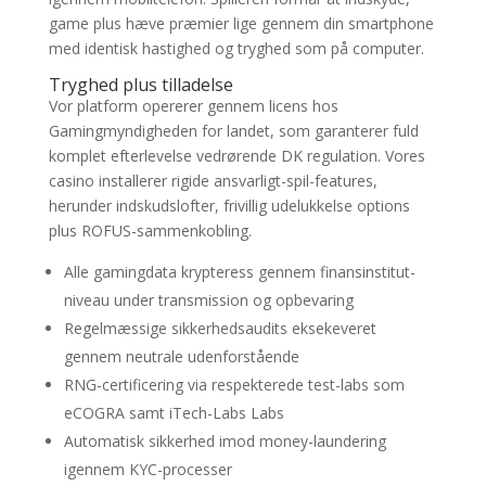
game plus hæve præmier lige gennem din smartphone
med identisk hastighed og tryghed som på computer.
Tryghed plus tilladelse
Vor platform opererer gennem licens hos
Gamingmyndigheden for landet, som garanterer fuld
komplet efterlevelse vedrørende DK regulation. Vores
casino installerer rigide ansvarligt-spil-features,
herunder indskudslofter, frivillig udelukkelse options
plus ROFUS-sammenkobling.
Alle gamingdata krypteress gennem finansinstitut-
niveau under transmission og opbevaring
Regelmæssige sikkerhedsaudits eksekeveret
gennem neutrale udenforstående
RNG-certificering via respekterede test-labs som
eCOGRA samt iTech-Labs Labs
Automatisk sikkerhed imod money-laundering
igennem KYC-processer