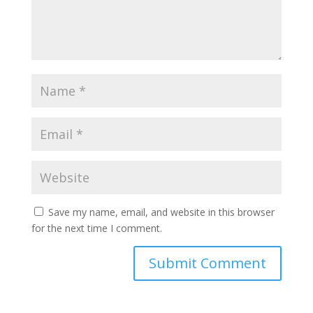
Save my name, email, and website in this browser
for the next time I comment.