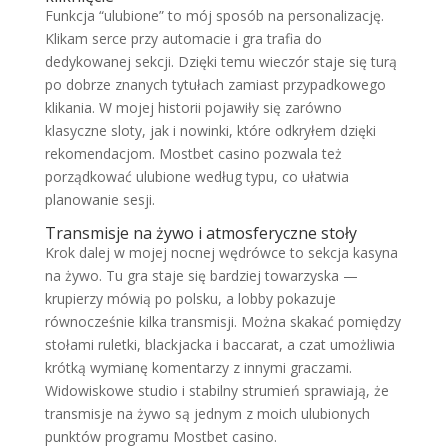
Funkcja “ulubione” to mój sposób na personalizację.
Klikam serce przy automacie i gra trafia do
dedykowanej sekcji. Dzięki temu wieczór staje się turą
po dobrze znanych tytułach zamiast przypadkowego
klikania. W mojej historii pojawiły się zarówno
klasyczne sloty, jak i nowinki, które odkryłem dzięki
rekomendacjom. Mostbet casino pozwala też
porządkować ulubione według typu, co ułatwia
planowanie sesji.
Transmisje na żywo i atmosferyczne stoły
Krok dalej w mojej nocnej wędrówce to sekcja kasyna
na żywo. Tu gra staje się bardziej towarzyska —
krupierzy mówią po polsku, a lobby pokazuje
równocześnie kilka transmisji. Można skakać pomiędzy
stołami ruletki, blackjacka i baccarat, a czat umożliwia
krótką wymianę komentarzy z innymi graczami.
Widowiskowe studio i stabilny strumień sprawiają, że
transmisje na żywo są jednym z moich ulubionych
punktów programu Mostbet casino.