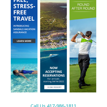
Call Us 417-986-1811