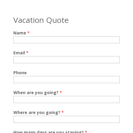
Vacation Quote
Name
*
Email
*
Phone
When are you going?
*
Where are you going?
*
How many days are you staying?
*