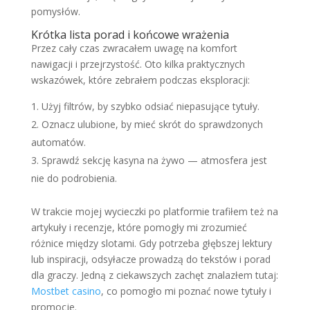
pomysłów.
Krótka lista porad i końcowe wrażenia
Przez cały czas zwracałem uwagę na komfort
nawigacji i przejrzystość. Oto kilka praktycznych
wskazówek, które zebrałem podczas eksploracji:
Użyj filtrów, by szybko odsiać niepasujące tytuły.
Oznacz ulubione, by mieć skrót do sprawdzonych
automatów.
Sprawdź sekcję kasyna na żywo — atmosfera jest
nie do podrobienia.
W trakcie mojej wycieczki po platformie trafiłem też na
artykuły i recenzje, które pomogły mi zrozumieć
różnice między slotami. Gdy potrzeba głębszej lektury
lub inspiracji, odsyłacze prowadzą do tekstów i porad
dla graczy. Jedną z ciekawszych zachęt znalazłem tutaj:
Mostbet casino
, co pomogło mi poznać nowe tytuły i
promocje.