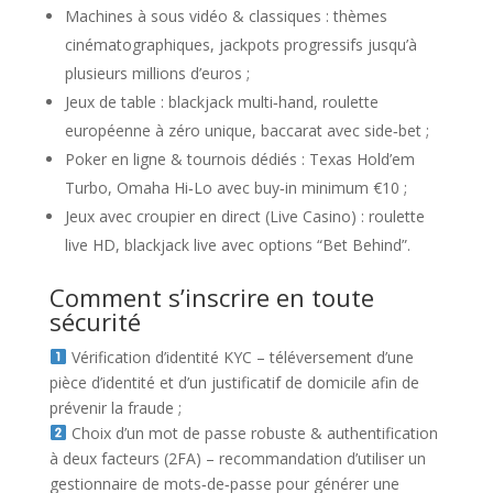
Machines à sous vidéo & classiques : thèmes
cinématographiques, jackpots progressifs jusqu’à
plusieurs millions d’euros ;
Jeux de table : blackjack multi‑hand, roulette
européenne à zéro unique, baccarat avec side‑bet ;
Poker en ligne & tournois dédiés : Texas Hold’em
Turbo, Omaha Hi‑Lo avec buy‑in minimum €10 ;
Jeux avec croupier en direct (Live Casino) : roulette
live HD, blackjack live avec options “Bet Behind”.
Comment s’inscrire en toute
sécurité
Vérification d’identité KYC – téléversement d’une
pièce d’identité et d’un justificatif de domicile afin de
prévenir la fraude ;
Choix d’un mot de passe robuste & authentification
à deux facteurs (2FA) – recommandation d’utiliser un
gestionnaire de mots‑de‑passe pour générer une