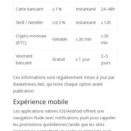
Carte bancaire
≤ 1 %
Instantané
24–48h
Skrill / Neteller
≤ 0,5 %
Instantané
≤ 12h
Crypto‑monnaie
≤ 30
Variable
≤ 30 min
(BTC)
min
Virement
2–5
Gratuit
≥ 1 jour
bancaire
jours
Ces informations sont régulièrement mises à jour par
Basketnews.Net, qui teste chaque option avant
publication.
Expérience mobile
Les applications natives iOS/Android offrent une
navigation fluide avec notifications push pour rappeler
les promotions quotidiennes tandis que les sites