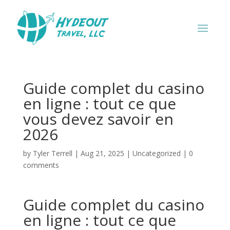
Guide complet du casino
en ligne : tout ce que
vous devez savoir en
2026
by
Tyler Terrell
|
Aug 21, 2025
|
Uncategorized
|
0
comments
Guide complet du casino
en ligne : tout ce que