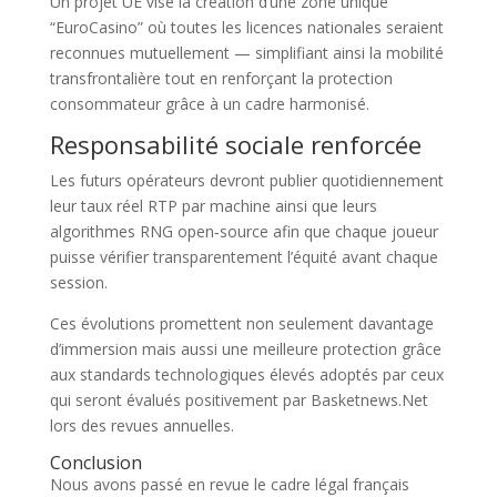
Un projet UE vise la création d’une zone unique
“EuroCasino” où toutes les licences nationales seraient
reconnues mutuellement — simplifiant ainsi la mobilité
transfrontalière tout en renforçant la protection
consommateur grâce à un cadre harmonisé.
Responsabilité sociale renforcée
Les futurs opérateurs devront publier quotidiennement
leur taux réel RTP par machine ainsi que leurs
algorithmes RNG open‑source afin que chaque joueur
puisse vérifier transparentement l’équité avant chaque
session.
Ces évolutions promettent non seulement davantage
d’immersion mais aussi une meilleure protection grâce
aux standards technologiques élevés adoptés par ceux
qui seront évalués positivement par Basketnews.Net
lors des revues annuelles.
Conclusion
Nous avons passé en revue le cadre légal français