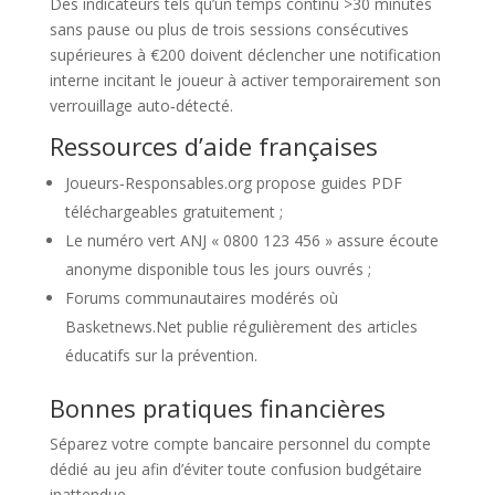
Des indicateurs tels qu’un temps continu >30 minutes
sans pause ou plus de trois sessions consécutives
supérieures à €200 doivent déclencher une notification
interne incitant le joueur à activer temporairement son
verrouillage auto‑détecté.
Ressources d’aide françaises
Joueurs‑Responsables.org propose guides PDF
téléchargeables gratuitement ;
Le numéro vert ANJ « 0800 123 456 » assure écoute
anonyme disponible tous les jours ouvrés ;
Forums communautaires modérés où
Basketnews.Net publie régulièrement des articles
éducatifs sur la prévention.
Bonnes pratiques financières
Séparez votre compte bancaire personnel du compte
dédié au jeu afin d’éviter toute confusion budgétaire
inattendue.