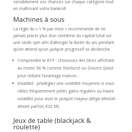
sensiblement vos chances sur chaque catégorie tout
en maîtrisant votre bankroll.
Machines à sous
La règle du « 1 % par mise » recommande de ne
jamais placer plus d’un centième du capital total sur
une seule spin afin d’allonger la durée du jeu pendant
qu’on attend qu’un jackpot progressif se déclenche.
Comprendre le RTP : choisissez des titres affichant
au moins 96 % comme
Starburst
ou
Gonzo’s Quest
pour réduire l’avantage maison ;
Volatilité : privilégiez une volatilité moyenne si vous
ciblez fréquemment petits gains réguliers ou haute
volatilité pour viser le jackpot majeur (
Mega Moolah
atteint parfois €20 M).
Jeux de table (blackjack &
roulette)