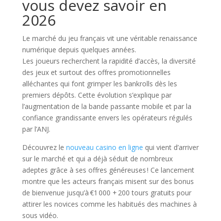
vous devez savoir en
2026
Le marché du jeu français vit une véritable renaissance
numérique depuis quelques années.
Les joueurs recherchent la rapidité d’accès, la diversité
des jeux et surtout des offres promotionnelles
alléchantes qui font grimper les bankrolls dès les
premiers dépôts. Cette évolution s’explique par
l’augmentation de la bande passante mobile et par la
confiance grandissante envers les opérateurs régulés
par l’ANJ.
Découvrez le
nouveau casino en ligne
qui vient d’arriver
sur le marché et qui a déjà séduit de nombreux
adeptes grâce à ses offres généreuses ! Ce lancement
montre que les acteurs français misent sur des bonus
de bienvenue jusqu’à €1 000 + 200 tours gratuits pour
attirer les novices comme les habitués des machines à
sous vidéo.