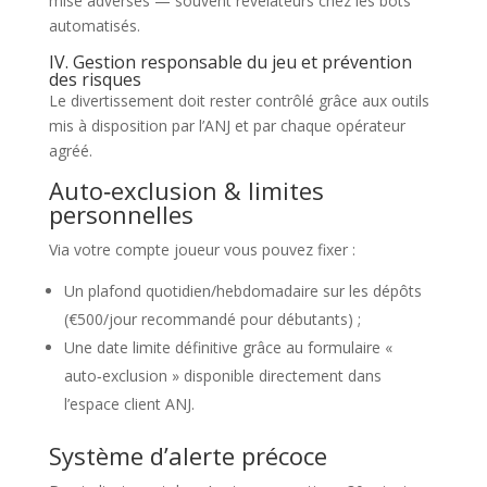
mise adverses — souvent révélateurs chez les bots
automatisés.
IV. Gestion responsable du jeu et prévention
des risques
Le divertissement doit rester contrôlé grâce aux outils
mis à disposition par l’ANJ et par chaque opérateur
agréé.
Auto‑exclusion & limites
personnelles
Via votre compte joueur vous pouvez fixer :
Un plafond quotidien/hebdomadaire sur les dépôts
(€500/jour recommandé pour débutants) ;
Une date limite définitive grâce au formulaire «
auto‑exclusion » disponible directement dans
l’espace client ANJ.
Système d’alerte précoce