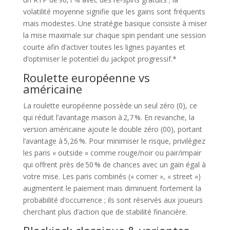
volatilité moyenne signifie que les gains sont fréquents
mais modestes. Une stratégie basique consiste à miser
la mise maximale sur chaque spin pendant une session
courte afin d’activer toutes les lignes payantes et
d’optimiser le potentiel du jackpot progressif.*
Roulette européenne vs
américaine
La roulette européenne possède un seul zéro (0), ce
qui réduit l’avantage maison à 2,7 %. En revanche, la
version américaine ajoute le double zéro (00), portant
l’avantage à 5,26 %. Pour minimiser le risque, privilégiez
les paris « outside » comme rouge/noir ou pair/impair
qui offrent près de 50 % de chances avec un gain égal à
votre mise. Les paris combinés (« corner », « street »)
augmentent le paiement mais diminuent fortement la
probabilité d’occurrence ; ils sont réservés aux joueurs
cherchant plus d’action que de stabilité financière.