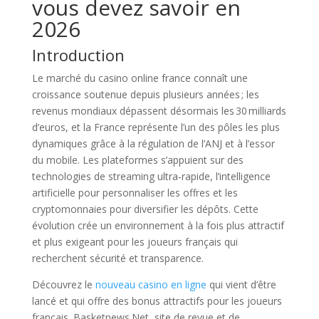
vous devez savoir en
2026
Introduction
Le marché du casino online france connaît une
croissance soutenue depuis plusieurs années ; les
revenus mondiaux dépassent désormais les 30 milliards
d’euros, et la France représente l’un des pôles les plus
dynamiques grâce à la régulation de l’ANJ et à l’essor
du mobile. Les plateformes s’appuient sur des
technologies de streaming ultra‑rapide, l’intelligence
artificielle pour personnaliser les offres et les
cryptomonnaies pour diversifier les dépôts. Cette
évolution crée un environnement à la fois plus attractif
et plus exigeant pour les joueurs français qui
recherchent sécurité et transparence.
Découvrez le
nouveau casino en ligne
qui vient d’être
lancé et qui offre des bonus attractifs pour les joueurs
français. Basketnews.Net, site de revue et de