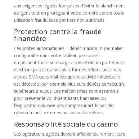
aux exigences légales françaises d’éviter le blanchiment
d’argent tout en protégeant votre compte contre toute
utilisation frauduleuse par tiers non autorisés.
Protection contre la fraude
financière
Les limites automatiques – dépôt maximum journalier
configurable dans votre tableau personnel –
empêchent toute surcharge accidentelle du portefeuille
électronique ; certaines plateformes offrent aussi des
alertes SMS ou e‑mail dès qu’une activité inhabituelle
est détectée (par exemple plusieurs dépôts consécutifs
supérieurs à €500). Ces mécanismes sont essentiels
pour prévenir le vol d’identifiants bancaires ou
l’exploitation abusive des comptes inactifs par des
cybercriminels externes au casino lui‑même .
Responsabilité sociale du casino
Les opérateurs agréés doivent afficher clairement leurs