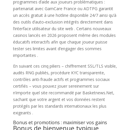
programmes d’aide aux joueurs problématiques :
partenariat avec GamCare France ou ADTPG garantit
un accès gratuit à une hotline disponible 24/7 ainsi qu’à
des outils d’auto‑exclusion intégrés directement dans
l’interface utilisateur du site web . Certains nouveaux
casinos lancés en 2026 proposent même des modules
éducatifs interactifs afin que chaque joueur puisse
tester ses limites avant d’engager des sommes
importantes .
En suivant ces cinq piliers – chiffrement SSL/TLS visible,
audits RNG publiés, procédure KYC transparente,
contrôles anti‑fraude actifs et programmes sociaux
certifiés – vous pouvez jouer sereinement sur
n’importe quel site recommandé par Basketnews.Net,
sachant que votre argent et vos données restent
protégés par les standards internationaux les plus
exigeants .
Bonus et promotions : maximiser vos gains
Bonus de bienvenue typique