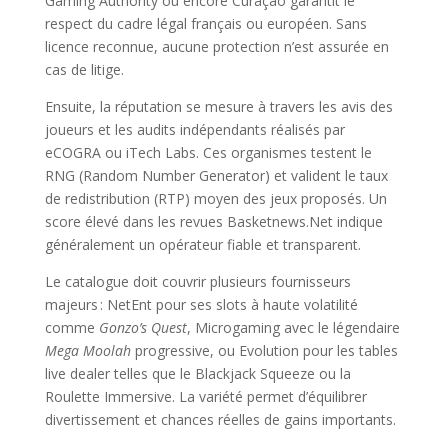
Gaming Authority ou encore Curaçao garantit le
respect du cadre légal français ou européen. Sans
licence reconnue, aucune protection n’est assurée en
cas de litige.
Ensuite, la réputation se mesure à travers les avis des
joueurs et les audits indépendants réalisés par
eCOGRA ou iTech Labs. Ces organismes testent le
RNG (Random Number Generator) et valident le taux
de redistribution (RTP) moyen des jeux proposés. Un
score élevé dans les revues Basketnews.Net indique
généralement un opérateur fiable et transparent.
Le catalogue doit couvrir plusieurs fournisseurs
majeurs : NetEnt pour ses slots à haute volatilité
comme
Gonzo’s Quest
, Microgaming avec le légendaire
Mega Moolah
progressive, ou Evolution pour les tables
live dealer telles que le Blackjack Squeeze ou la
Roulette Immersive. La variété permet d’équilibrer
divertissement et chances réelles de gains importants.