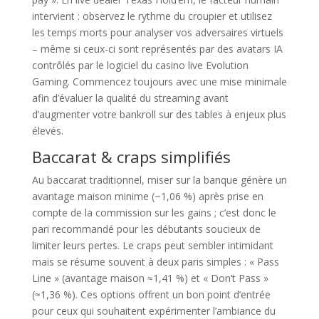
intervient : observez le rythme du croupier et utilisez
les temps morts pour analyser vos adversaires virtuels
– même si ceux-ci sont représentés par des avatars IA
contrôlés par le logiciel du casino live Evolution
Gaming. Commencez toujours avec une mise minimale
afin d’évaluer la qualité du streaming avant
d’augmenter votre bankroll sur des tables à enjeux plus
élevés.
Baccarat & craps simplifiés
Au baccarat traditionnel, miser sur la banque génère un
avantage maison minime (~1,06 %) après prise en
compte de la commission sur les gains ; c’est donc le
pari recommandé pour les débutants soucieux de
limiter leurs pertes. Le craps peut sembler intimidant
mais se résume souvent à deux paris simples : « Pass
Line » (avantage maison ≈1,41 %) et « Don’t Pass »
(≈1,36 %). Ces options offrent un bon point d’entrée
pour ceux qui souhaitent expérimenter l’ambiance du