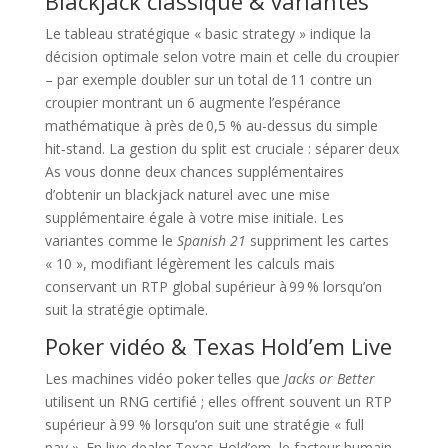
Blackjack classique & variantes
Le tableau stratégique « basic strategy » indique la
décision optimale selon votre main et celle du croupier
– par exemple doubler sur un total de 11 contre un
croupier montrant un 6 augmente l’espérance
mathématique à près de 0,5 % au-dessus du simple
hit‑stand. La gestion du split est cruciale : séparer deux
As vous donne deux chances supplémentaires
d’obtenir un blackjack naturel avec une mise
supplémentaire égale à votre mise initiale. Les
variantes comme le
Spanish 21
suppriment les cartes
« 10 », modifiant légèrement les calculs mais
conservant un RTP global supérieur à 99 % lorsqu’on
suit la stratégie optimale.
Poker vidéo & Texas Hold’em Live
Les machines vidéo poker telles que
Jacks or Better
utilisent un RNG certifié ; elles offrent souvent un RTP
supérieur à 99 % lorsqu’on suit une stratégie « full
pay ». En live dealer Texas Hold’em, le facteur humain