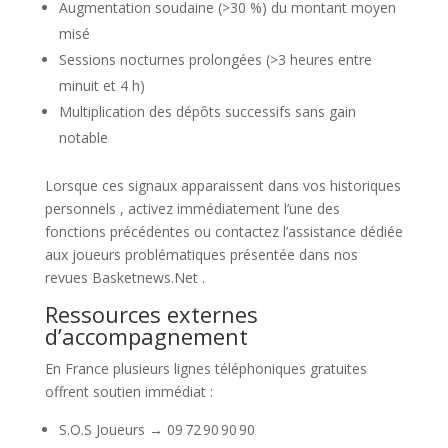
Augmentation soudaine (>30 %) du montant moyen
misé
Sessions nocturnes prolongées (>3 heures entre
minuit et 4 h)
Multiplication des dépôts successifs sans gain
notable
Lorsque ces signaux apparaissent dans vos historiques
personnels , activez immédiatement l’une des
fonctions précédentes ou contactez l’assistance dédiée
aux joueurs problématiques présentée dans nos
revues Basketnews.Net .
Ressources externes
d’accompagnement
En France plusieurs lignes téléphoniques gratuites
offrent soutien immédiat :
S.O.S Joueurs → 09 72 90 90 90