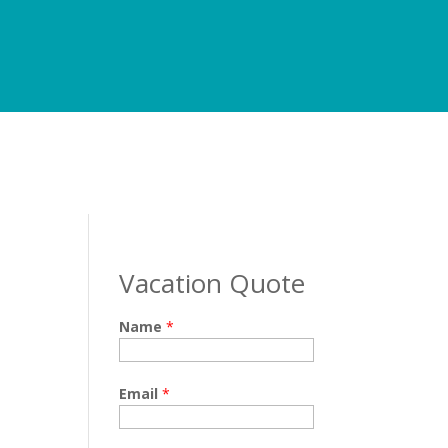
Vacation Quote
Name
*
Email
*