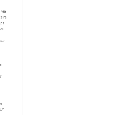
 via
taire
mps
 au
pour
ar
s
es
s.*