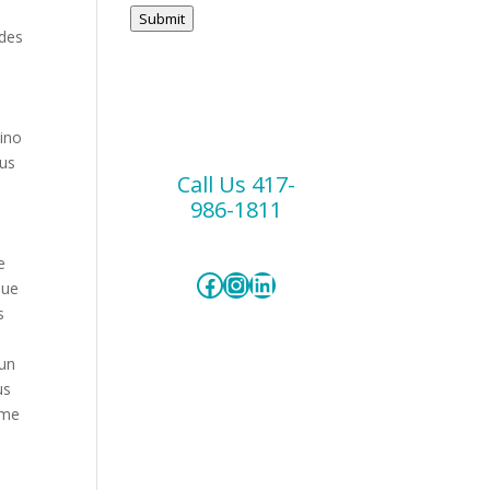
Submit
 des
sino
ous
Call Us 417-
986-1811
e
Facebook
Instagram
LinkedIn
que
s
’un
us
ême