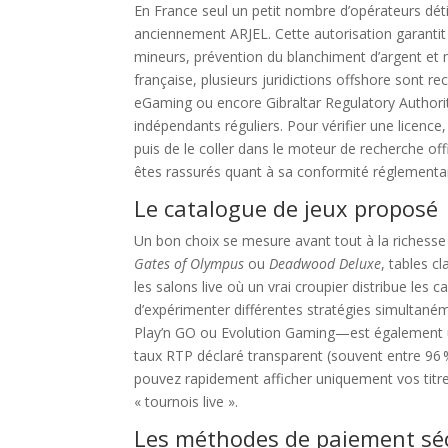
En France seul un petit nombre d’opérateurs détie
anciennement ARJEL. Cette autorisation garantit 
mineurs, prévention du blanchiment d’argent et mi
française, plusieurs juridictions offshore sont 
eGaming ou encore Gibraltar Regulatory Authorit
indépendants réguliers. Pour vérifier une licence,
puis de le coller dans le moteur de recherche offi
êtes rassurés quant à sa conformité réglementai
Le catalogue de jeux proposé
Un bon choix se mesure avant tout à la richesse
Gates of Olympus
ou
Deadwood Deluxe
, tables c
les salons live où un vrai croupier distribue les
d’expérimenter différentes stratégies simulta
Play’n GO ou Evolution Gaming—est également un c
taux RTP déclaré transparent (souvent entre 96 %
pouvez rapidement afficher uniquement vos titres
« tournois live ».
Les méthodes de paiement sé