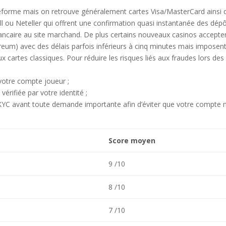
teforme mais on retrouve généralement cartes Visa/MasterCard ainsi 
rill ou Neteller qui offrent une confirmation quasi instantanée des dép
 bancaire au site marchand. De plus certains nouveaux casinos accepte
eum) avec des délais parfois inférieurs à cinq minutes mais imposen
ux cartes classiques. Pour réduire les risques liés aux fraudes lors des
 votre compte joueur ;
rifiée par votre identité ;
n KYC avant toute demande importante afin d’éviter que votre compte 
Score moyen
9 /10
8 /10
7 /10