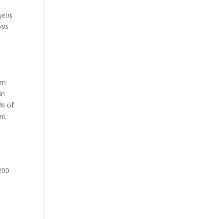
jeux
vos
um
in
 %
of
nt
200