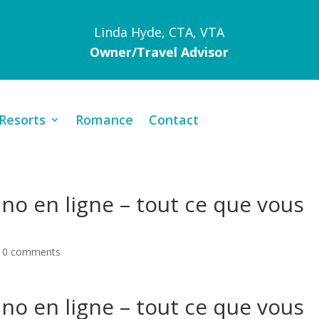
Linda Hyde, CTA, VTA
Owner/Travel Advisor
Resorts
Romance
Contact
no en ligne – tout ce que vous
|
0 comments
no en ligne – tout ce que vous