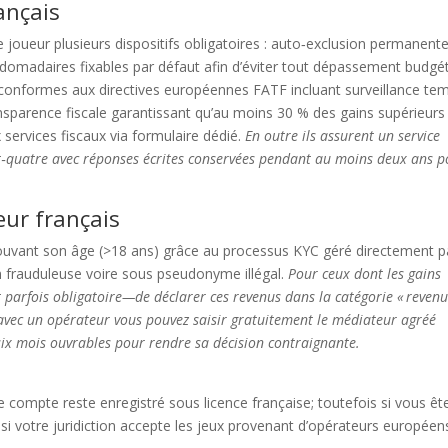
ançais
 joueur plusieurs dispositifs obligatoires : auto‑exclusion permanente
ebdomadaires fixables par défaut afin d’éviter tout dépassement budgé
 conformes aux directives européennes FATF incluant surveillance te
ansparence fiscale garantissant qu’au moins 30 % des gains supérieurs
services fiscaux via formulaire dédié.
En outre ils assurent un service
ingt‑quatre avec réponses écrites conservées pendant au moins deux ans 
eur français
 prouvant son âge (>18 ans) grâce au processus KYC géré directement p
n frauduleuse voire sous pseudonyme illégal.
Pour ceux dont les gains
arfois obligatoire—de déclarer ces revenus dans la catégorie « revenu
d avec un opérateur vous pouvez saisir gratuitement le médiateur agréé
s six mois ouvrables pour rendre sa décision contraignante.
 compte reste enregistré sous licence française; toutefois si vous êt
si votre juridiction accepte les jeux provenant d’opérateurs européen