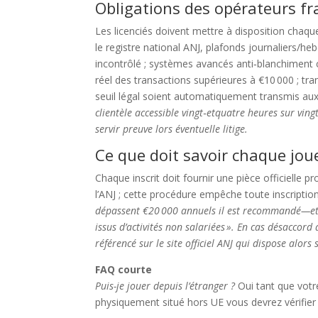
Obligations des opérateurs fr
Les licenciés doivent mettre à disposition chaque
le registre national ANJ, plafonds journaliers/h
incontrôlé ; systèmes avancés anti‑blanchiment
réel des transactions supérieures à €10 000 ; tr
seuil légal soient automatiquement transmis aux 
clientèle accessible vingt‑et­quatre heures sur v
servir preuve lors éventuelle litige.
Ce que doit savoir chaque jou
Chaque inscrit doit fournir une pièce officielle
l’ANJ ; cette procédure empêche toute inscriptio
dépassent €20 000 annuels il est recommandé—et p
issus d’activités non salariées ». En cas désaccor
référencé sur le site officiel ANJ qui dispose alor
FAQ courte
Puis-je jouer depuis l’étranger ?
Oui tant que votre
physiquement situé hors UE vous devrez vérifier 