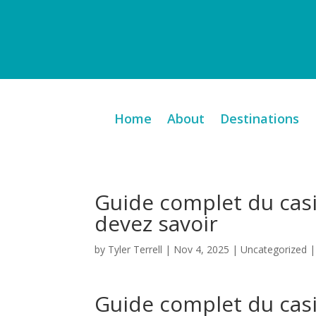
Home
About
Destinations
Guide complet du casi
devez savoir
by
Tyler Terrell
|
Nov 4, 2025
|
Uncategorized
Guide complet du casi