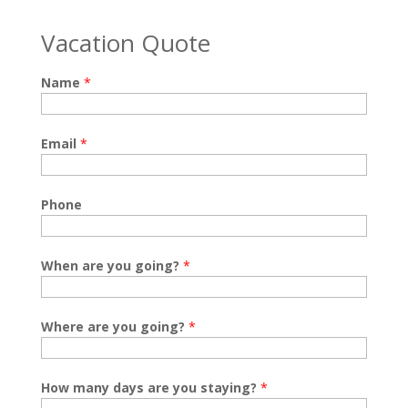
Vacation Quote
Name
*
Email
*
Phone
When are you going?
*
Where are you going?
*
How many days are you staying?
*