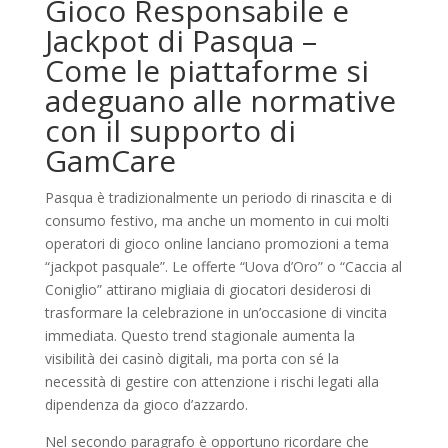
Gioco Responsabile e
Jackpot di Pasqua –
Come le piattaforme si
adeguano alle normative
con il supporto di
GamCare
Pasqua è tradizionalmente un periodo di rinascita e di
consumo festivo, ma anche un momento in cui molti
operatori di gioco online lanciano promozioni a tema
“jackpot pasquale”. Le offerte “Uova d’Oro” o “Caccia al
Coniglio” attirano migliaia di giocatori desiderosi di
trasformare la celebrazione in un’occasione di vincita
immediata. Questo trend stagionale aumenta la
visibilità dei casinò digitali, ma porta con sé la
necessità di gestire con attenzione i rischi legati alla
dipendenza da gioco d’azzardo.
Nel secondo paragrafo è opportuno ricordare che