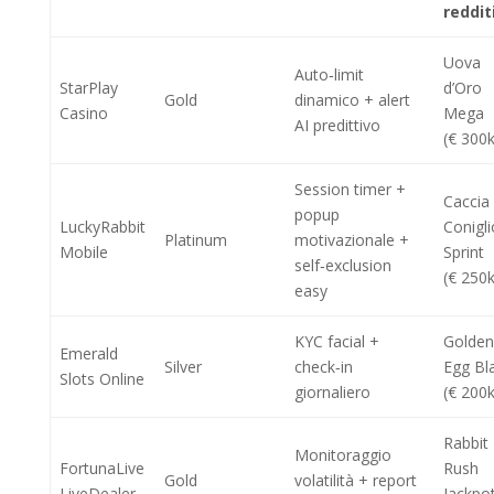
reddit
Uova
Auto‑limit
StarPlay
d’Oro
Gold
dinamico + alert
Casino
Mega
AI predittivo
(€ 300k
Session timer +
Caccia 
popup
LuckyRabbit
Conigli
Platinum
motivazionale +
Mobile
Sprint
self‑exclusion
(€ 250k
easy
KYC facial +
Golden
Emerald
Silver
check‐in
Egg Bl
Slots Online
giornaliero
(€ 200k
Rabbit
Monitoraggio
FortunaLive
Rush
Gold
volatilità + report
LiveDealer
Jackpo