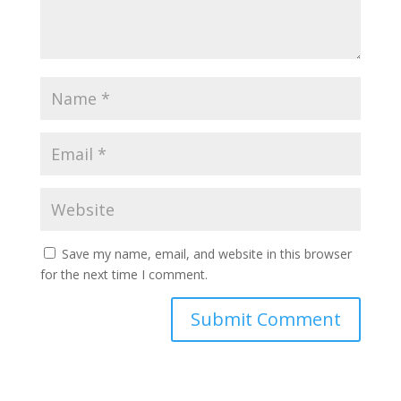
Save my name, email, and website in this browser
for the next time I comment.