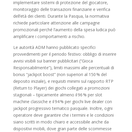
implementare sistemi di protezione del giocatore,
monitoraggio delle transazioni finanziarie e verifica
dell’età dei clienti. Durante la Pasqua, la normativa
richiede particolare attenzione alle campagne
promozionali perché l’aumento della spesa ludica può
amplificare i comportamenti a rischio.
Le autorità ADM hanno pubblicato specifici
provvedimenti per il periodo festivo: obbligo di inserire
avvisi visibili sui banner pubblicitari (“Gioca
Responsabilmente”), limiti massimi alle percentuali di
bonus “jackpot boost” (non superiori al 150 % del
deposito iniziale), e requisiti minimi sul rapporto RTP
(Return to Player) dei giochi collegati a promozioni
stagionali – tipicamente almeno il 96 % per slot
machine classiche e il 94 % per giochi live dealer con
jackpot progressivo tematico pasquale. Inoltre, ogni
operatore deve garantire che i termini e le condizioni
siano scritti in modo chiaro e accessibile anche da
dispositivi mobili, dove gran parte delle scommesse