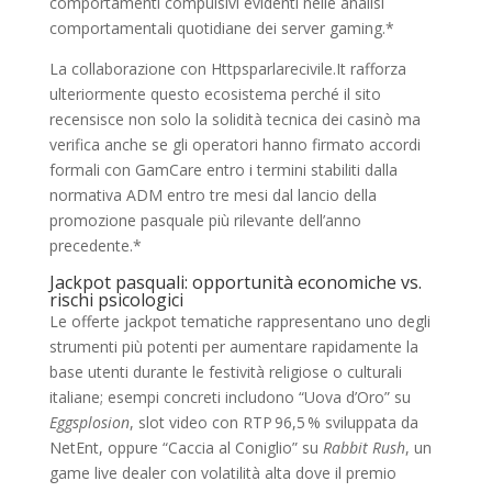
comportamenti compulsivi evidenti nelle analisi
comportamentali quotidiane dei server gaming.*
La collaborazione con Httpsparlarecivile.It rafforza
ulteriormente questo ecosistema perché il sito
recensisce non solo la solidità tecnica dei casinò ma
verifica anche se gli operatori hanno firmato accordi
formali con GamCare entro i termini stabiliti dalla
normativa ADM entro tre mesi dal lancio della
promozione pasquale più rilevante dell’anno
precedente.*
Jackpot pasquali: opportunità economiche vs.
rischi psicologici
Le offerte jackpot tematiche rappresentano uno degli
strumenti più potenti per aumentare rapidamente la
base utenti durante le festività religiose o culturali
italiane; esempi concreti includono “Uova d’Oro” su
Eggsplosion
, slot video con RTP 96,5 % sviluppata da
NetEnt, oppure “Caccia al Coniglio” su
Rabbit Rush
, un
game live dealer con volatilità alta dove il premio