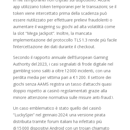
app utilizzano token temporanei per le transazioni; se il
token viene intercettato prima della scadenza può
essere riutilizzato per effettuare prelievi fraudolenti o
aumentare il wagering su giochi ad alta volatilità come
la slot “Mega Jackpot”. Inoltre, la mancata
implementazione del protocollo TLS 1.3 rende più facile
l’intercettazione dei dati durante il checkout.
Secondo il rapporto annuale dell’European Gaming
Authority del 2023, i casi segnalati di frode digitale nel
gambling sono saliti a oltre 12 000 incidenti, con una
perdita media per vittima pari a € 1 200. Il settore dei
giochi senza AAMS registra un tasso d’attacchi quasi
doppio rispetto ai casinò regolamentati grazie alla
minore attenzione normativa sulle misure anti‑fraud.\
Un caso emblematico è stato quello del casinò
“LuckySpin” nel gennaio 2024: una versione pirata
distribuita tramite forum italiani ha infettato più
di 15 000 dispositivi Android con un trojan chiamato