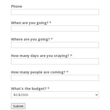
Phone
When are you going?
*
Where are you going?
*
How many days are you staying?
*
How many people are coming?
*
What's the budget?
*
Submit