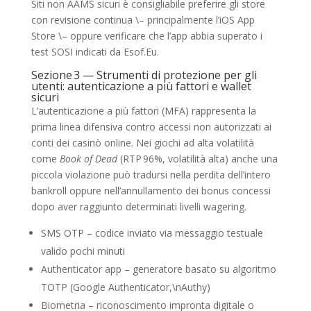
Siti non AAMS sicuri è consigliabile preferire gli store
con revisione continua \– principalmente l’iOS App
Store \– oppure verificare che l’app abbia superato i
test SOSI indicati da Esof.Eu.
Sezione 3 — Strumenti di protezione per gli
utenti: autenticazione a più fattori e wallet
sicuri
L’autenticazione a più fattori (MFA) rappresenta la
prima linea difensiva contro accessi non autorizzati ai
conti dei casinò online. Nei giochi ad alta volatilità
come
Book of Dead
(RTP 96%, volatilità alta) anche una
piccola violazione può tradursi nella perdita dell’intero
bankroll oppure nell’annullamento dei bonus concessi
dopo aver raggiunto determinati livelli wagering.
SMS OTP – codice inviato via messaggio testuale
valido pochi minuti
Authenticator app – generatore basato su algoritmo
TOTP (Google Authenticator,\nAuthy)
Biometria – riconoscimento impronta digitale o