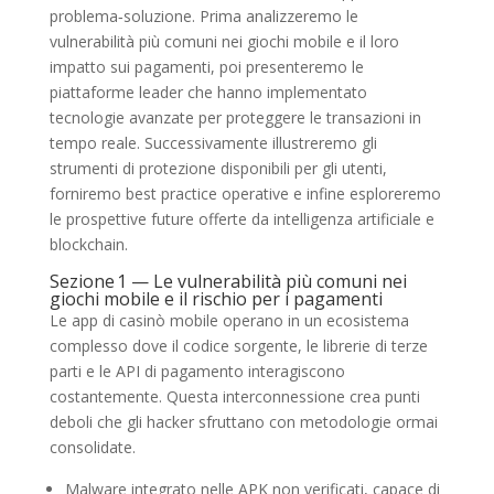
problema‑soluzione. Prima analizzeremo le
vulnerabilità più comuni nei giochi mobile e il loro
impatto sui pagamenti, poi presenteremo le
piattaforme leader che hanno implementato
tecnologie avanzate per proteggere le transazioni in
tempo reale. Successivamente illustreremo gli
strumenti di protezione disponibili per gli utenti,
forniremo best practice operative e infine esploreremo
le prospettive future offerte da intelligenza artificiale e
blockchain.
Sezione 1 — Le vulnerabilità più comuni nei
giochi mobile e il rischio per i pagamenti
Le app di casinò mobile operano in un ecosistema
complesso dove il codice sorgente, le librerie di terze
parti e le API di pagamento interagiscono
costantemente. Questa interconnessione crea punti
deboli che gli hacker sfruttano con metodologie ormai
consolidate.
Malware integrato nelle APK non verificati, capace di