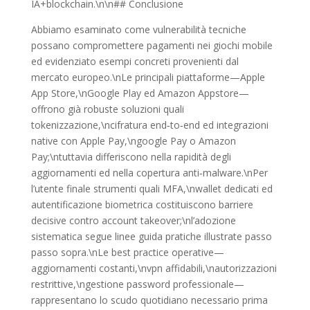
IA+blockchain.\n\n## Conclusione
Abbiamo esaminato come vulnerabilità tecniche
possano compromettere pagamenti nei giochi mobile
ed evidenziato esempi concreti provenienti dal
mercato europeo.\nLe principali piattaforme—Apple
App Store,\nGoogle Play ed Amazon Appstore—
offrono già robuste soluzioni quali
tokenizzazione,\ncifratura end‑to‑end ed integrazioni
native con Apple Pay,\ngoogle Pay o Amazon
Pay;\ntuttavia differiscono nella rapidità degli
aggiornamenti ed nella copertura anti‑malware.\nPer
l’utente finale strumenti quali MFA,\nwallet dedicati ed
autentificazione biometrica costituiscono barriere
decisive contro account takeover;\nl’adozione
sistematica segue linee guida pratiche illustrate passo
passo sopra.\nLe best practice operative—
aggiornamenti costanti,\nvpn affidabili,\nautorizzazioni
restrittive,\ngestione password professionale—
rappresentano lo scudo quotidiano necessario prima