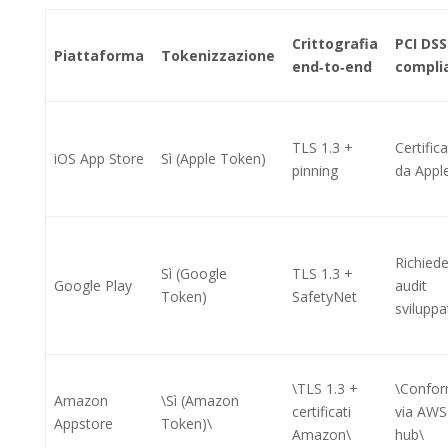
Crittografia
PCI DSS
Piattaforma
Tokenizzazione
end‑to‑end
compli
TLS 1.3 +
Certific
iOS App Store
Sì (Apple Token)
pinning
da Appl
Richied
Sì (Google
TLS 1.3 +
Google Play
audit
Token)
SafetyNet
sviluppa
\​TLS 1.3 +
\​Confo
Amazon
\​Sì (Amazon
certificati
via AWS
Appstore
Token)\​
Amazon\​
hub\​