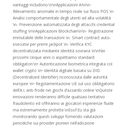
vantaggi includono:\n\nApplicazioni AI\n\n-
Rilevamento anomalie in tempo reale sui flussi POS \n-
Analisi comportamentale degli utenti ad alta volatilità
\n- Prevenzione automatizzata degli attacchi credential
stuffing \n\nApplicazioni Blockchain\n\n- Registrazione
immutabile delle transazioni \n- Smart contract auto‐
esecutivi per premi jackpot \n- Verifica KYC
decentralizzata mediante identità sovrana \n\nNei
prossimi cinque anni ci aspettiamo standard
obbligatori:\n• Autenticaz­ione biometrica integrata col
wallet crypto \n• Identità digitale basata su DID
(Decentralized Identifier) riconosciuta dalle autorità
europee \n• Regolamentaz­ione UE sul uso obbligatorio
dell’A.I.​ anti-frode nei giochi d’azzardo online \nQueste
innovaz­ioni renderanno difficile qualsiasi tentativo
fraudolento ed offriranno ai giocatori esperienze fluide
ma estremamente protette.\nEsof.Eu sta già
monitorando questi svilupp­i fornendo valutaz­ioni
periodiche sui provider pionieri nell’adozione