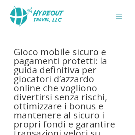
Gioco mobile sicuro e
pagamenti protetti: la
guida definitiva per
giocatori d’azzardo
online che vogliono
divertirsi senza rischi,
ottimizzare i bonus e
mantenere al sicuro i
propri fondi e garantire
transazioni veloci su