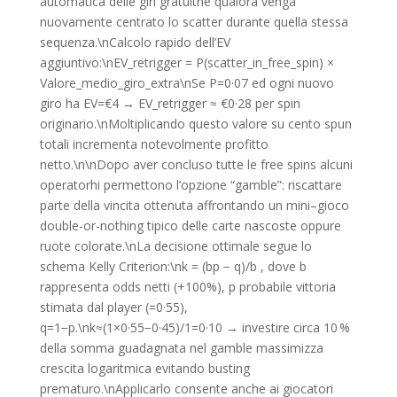
automatica delle giri gratuithe qualora venga
nuovamente centrato lo scatter durante quella stessa
sequenza.\nCalcolo rapido dell’EV
aggiuntivo:\nEV_retrigger = P(scatter_in_free_spin) ×
Valore_medio_giro_extra\nSe P=0·07 ed ogni nuovo
giro ha EV=€4 → EV_retrigger ≈ €0·28 per spin
originario.\nMoltiplicando questo valore su cento spun
totali incrementa notevolmente profitto
netto.\n\nDopo aver concluso tutte le free spins alcuni
operator­hi permettono l’opzione “gamble”: riscattare
parte della vincita ottenuta affrontando un mini–gioco
double-or-nothing tipico delle carte nascoste oppure
ruote colorate.\nLa decisione ottimale segue lo
schema Kelly Criterion:\nk = (bp − q)/b , dove b
rappresenta odds netti (+100%), p probabile vittoria
stimata dal player (=0·55),
q=1−p.\nk≈(1×0·55−0·45)/1=0·10 → investire circa 10 %​
della somma guadagnata nel gamble massimizza
crescita logaritmica evitando busting
prematuro.\nApplicarlo consente anche ai giocatori