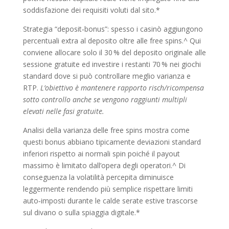
soddisfazione dei requisiti voluti dal sito.*
Strategia “deposit‐bonus”: spesso i casinò aggiungono
percentuali extra al deposito oltre alle free spins.^ Qui
conviene allocare solo il 30 % del deposito originale alle
sessione gratuite ed investire i restanti 70 % nei giochi
standard dove si può controllare meglio varianza e
RTP.
L’obiettivo è mantenere rapporto risch/ricompensa
sotto controllo anche se vengono raggiunti multipli
elevati nelle fasi gratuite.
Analisi della varianza delle free spins mostra come
questi bonus abbiano tipicamente deviazioni standard
inferiori rispetto ai normali spin poiché il payout
massimo è limitato dall’opera degli operatori.^ Di
conseguenza la volatilità percepita diminuisce
leggermente rendendo più semplice rispettare limiti
auto‑imposti durante le calde serate estive trascorse
sul divano o sulla spiaggia digitale.*