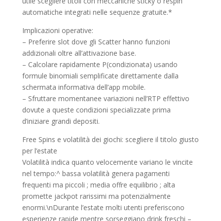
utile scegliere titoli con meccaniche sticky o respin
automatiche integrati nelle sequenze gratuite.*
Implicazioni operative:
– Preferire slot dove gli Scatter hanno funzioni
addizionali oltre all’attivazione base.
– Calcolare rapidamente P(condizionata) usando
formule binomiali semplificate direttamente dalla
schermata informativa dell’app mobile.
– Sfruttare momentanee variazioni nell’RTP effettivo
dovute a queste condizioni specializzate prima
d’iniziare grandi depositi.
Free Spins e volatilità dei giochi: scegliere il titolo giusto
per l’estate
Volatilità indica quanto velocemente variano le vincite
nel tempo:^ bassa volatilità genera pagamenti
frequenti ma piccoli ; media offre equilibrio ; alta
promette jackpot rarissimi ma potenzialmente
enormi.\nDurante l’estate molti utenti preferiscono
esperienze rapide mentre sorseggiano drink freschi –