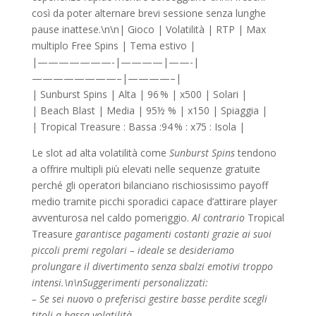
così da poter alternare brevi sessione senza lunghe
pause inattese.\n\n| Gioco | Volatilità | RTP | Max
multiplo Free Spins | Tema estivo |
|———————-|————|——-|
————————–|————–|
| Sunburst Spins | Alta | 96 % | x500 | Solari |
| Beach Blast | Media | 95½ % | x150 | Spiaggia |
| Tropical Treasure : Bassa :94 % : x75 : Isola |
Le slot ad alta volatilità come
Sunburst Spins
tendono
a offrire multipli più elevati nelle sequenze gratuite
perché gli operatori bilanciano rischiosissimo payoff
medio tramite picchi sporadici capace d’attirare player
avventurosa nel caldo pomeriggio.
Al contrario
Tropical
Treasure
garantisce pagamenti costanti grazie ai suoi
piccoli premi regolari – ideale se desideriamo
prolungare il divertimento senza sbalzi emotivi troppo
intensi.\n\nSuggerimenti personalizzati:
– Se sei nuovo o preferisci gestire basse perdite scegli
titoli a bassa volatilità.