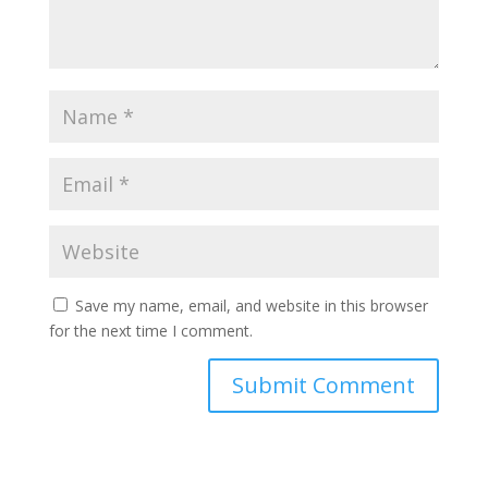
Save my name, email, and website in this browser
for the next time I comment.