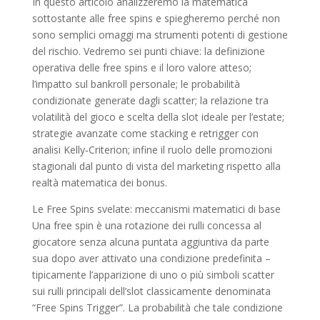
In questo articolo analizzeremo la matematica
sottostante alle free spins e spiegheremo perché non
sono semplici omaggi ma strumenti potenti di gestione
del rischio. Vedremo sei punti chiave: la definizione
operativa delle free spins e il loro valore atteso;
l’impatto sul bankroll personale; le probabilità
condizionate generate dagli scatter; la relazione tra
volatilità del gioco e scelta della slot ideale per l’estate;
strategie avanzate come stacking e retrigger con
analisi Kelly‑Criterion; infine il ruolo delle promozioni
stagionali dal punto di vista del marketing rispetto alla
realtà matematica dei bonus.
Le Free Spins svelate: meccanismi matematici di base
Una free spin è una rotazione dei rulli concessa al
giocatore senza alcuna puntata aggiuntiva da parte
sua dopo aver attivato una condizione predefinita –
tipicamente l’apparizione di uno o più simboli scatter
sui rulli principali dell’slot classicamente denominata
“Free Spins Trigger”. La probabilità che tale condizione