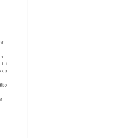
nti
i
on
ti i
o da
lito
za