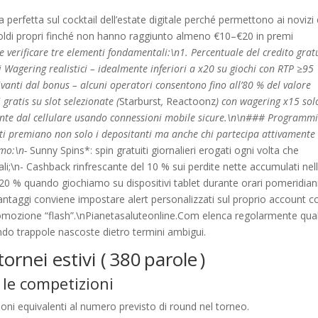
perfetta sul cocktail dell’estate digitale perché permettono ai novizi 
 soldi propri finché non hanno raggiunto almeno €10–€20 in premi
e verificare tre elementi fondamentali:\n1. Percentuale del credito grat
i Wagering realistici – idealmente inferiori a x20 su giochi con RTP ≥95
rivanti dal bonus – alcuni operatori consentono fino all’80 % del valore
gratis su slot selezionate (
Starburst
,
Reactoonz
) con wagering x15 sol
lmente dal cellulare usando connessioni mobile sicure.\n\n### Programm
ti premiano non solo i depositanti ma anche chi partecipa attivamente 
iamo:\n-
Sunny Spins*: spin gratuiti giornalieri erogati ogni volta che
;\n- Cashback rinfrescante del 10 % sui perdite nette accumulati nel
+20 % quando giochiamo su dispositivi tablet durante orari pomeridiani
ntaggi conviene impostare alert personalizzati sul proprio account c
omozione “flash”.\nPianetasaluteonline.Com elenca regolarmente qual
do trappole nascoste dietro termini ambigui.
tornei estivi ( 380 parole )
 le competizioni
zioni equivalenti al numero previsto di round nel torneo.