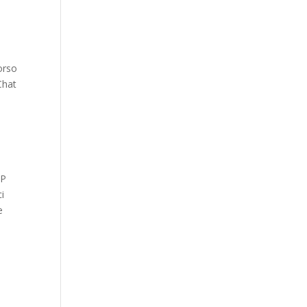
orso
Chat
IP
i
e