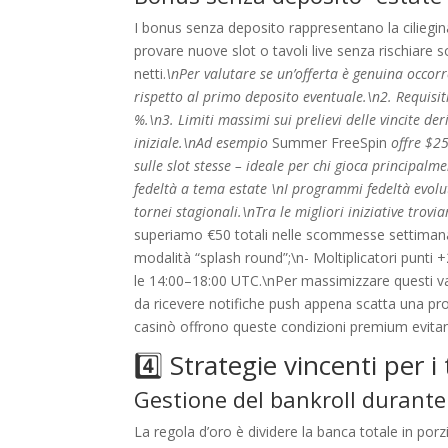
I bonus senza deposito rappresentano la ciliegina 
provare nuove slot o tavoli live senza rischiare
netti.
\nPer valutare se un’offerta è genuina occorr
rispetto al primo deposito eventuale.\n2. Requisit
%.\n3. Limiti massimi sui prelievi delle vincite de
iniziale.\nAd esempio
Summer FreeSpin
offre $25 
sulle slot stesse – ideale per chi gioca principa
fedeltà a tema estate \nI programmi fedeltà evolu
tornei stagionali.\nTra le migliori iniziative trov
superiamo €50 totali nelle scommesse settimanali
modalità “splash round”;\n- Moltiplicatori punti 
le 14:00–18:00 UTC.\nPer massimizzare questi va
da ricevere notifiche push appena scatta una pr
casinò offrono queste condizioni premium evitan
4️⃣ Strategie vincenti per i 
Gestione del bankroll durante
La regola d’oro è dividere la banca totale in por