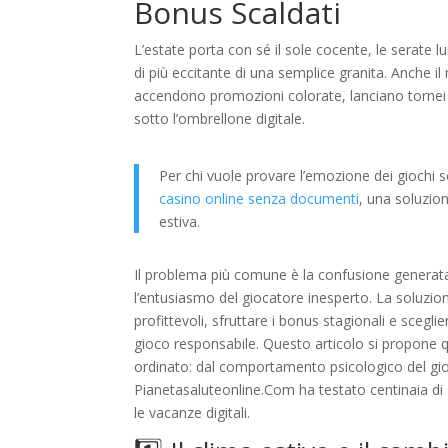
Bonus Scaldati
L’estate porta con sé il sole cocente, le serate lu
di più eccitante di una semplice granita. Anche il
accendono promozioni colorate, lanciano tornei 
sotto l’ombrellone digitale.
Per chi vuole provare l’emozione dei giochi s
casino online senza documenti
, una soluzio
estiva.
Il problema più comune è la confusione generat
l’entusiasmo del giocatore inesperto. La soluzio
profittevoli, sfruttare i bonus stagionali e scegli
gioco responsabile. Questo articolo si propone q
ordinato: dal comportamento psicologico del gioc
Pianetasaluteonline.Com ha testato centinaia di si
le vacanze digitali.