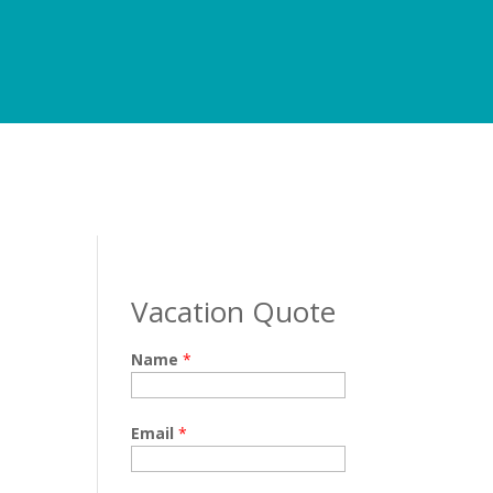
Vacation Quote
Name
*
Email
*