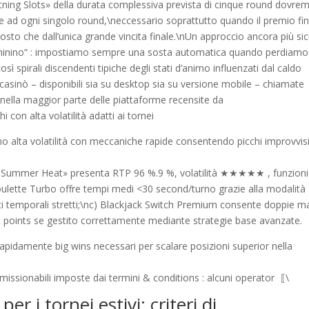
ning Slots» della durata complessiva prevista di cinque round dovr
nte ad ogni singolo round,\neccessario soprattutto quando il premio fi
osto che dall’unica grande vincita finale.\nUn approccio ancora più si
del minino“ : impostiamo sempre una sosta automatica quando perdiam
ì spirali discendenti tipiche degli stati d’animo influenzati dal caldo
i casinò – disponibili sia su desktop sia su versione mobile – chiamate
nella maggior parte delle piattaforme recensite da
con alta volatilità adatti ai tornei
ano alta volatilità con meccaniche rapide consentendo picchi improvvis
ot Summer Heat» presenta RTP ‎96 %.9 %, volatilità ★★★★★ , funzioni
 Roulette Turbo offre tempi medi <30 second/turno grazie alla modalità
ti temporali stretti;\nc) Blackjack Switch Premium consente doppie m
points se gestito correttamente mediante strategie base avanzate.
apidamente big wins necessari per scalare posizioni superior nella
er i tornei estivi: criteri di