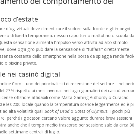
ambiamento del comportamento dei
ioco d’estate
e rifugi virtuali dove dimenticare il sudore sulla fronte e gli impegni
 senso di libertà temporanea: nessun capo turno mattutino o scuola d
Questa sensazione alimenta l’impulso verso attività ad alto stimolo
ive, dove ogni giro può dare la sensazione di “tuffarsi” direttamente
a presenza costante dello smartphone nella borsa da spiaggia rende facil
io o piscine private.
le nei casinò digitali
online.Com – uno dei principali siti di recensione del settore – nel per
 27 % rispetto ai mesi invernali nei login giornalieri dei casinò europ
icenze offshore affidabili come Malta Gaming Authority o Curacao
00 e le 02:00 locale quando la temperatura scende leggermente ed è p
t ad alta volatilità quali
Book of Dead
o
Gates of Olympus
. I giochi più
6 %, perché i giocatori cercano valore aggiunto durante brevi sessioni
stra anche che il tempo medio trascorso per sessione sale da circa 3
nelle settimane centrali di luglio.