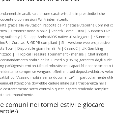
ondamentale analizzare alcune caratteristiche imprescindibili che
cocente o connessionì Wi‑Fi intermittenti.
rata grazie alle valutazioni raccolte da Pianetasaluteonline.Com nel c
cenza | Ottimizzazione Mobile | Varietà Tornei Estivi | Supporto Live 
thority | Sì – app Android/iOS native ultra‑leggere | • Summer
CasinoB | Curacao & GDPR compliant | Sì – versione web progressive
ots Tour | Disponibile giorni feriali |\n| CasinoC | UK Gambling
zato | • Tropical Treasure Tournament ‑ mensile | Chat limitata
dono:\nandamento stabile dell’RTP medio (>95 %) garantito dagli audit
ing (<x30);\nsistemi anti‑fraud robustissimi capac­ìt­ídi riconoscimento 
consideriamo sempre se vengono offerti metodi deposit/withdraw veloc
patibili col \”casino mobile senza documentи\” — particolarmente util
lnearia.\nl’attenzione dovrebbe cadere infine sulla trasparenza nella
te costantemente sotto controllo questi aspetti rendendo semplice
nate settimanalmente.
e comuni nei tornei estivi e giocare
role·)