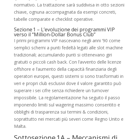
normativo. La trattazione sarà suddivisa in otto sezioni
chiave, ognuna accompagnata da esempi concreti,
tabelle comparate e checklist operative.
Sezione 1 – L’evoluzione dei programmi VIP
verso il “Million‑Dollar Bonus Club”
I primi programmi VIP nascevano negli anni ’90 come
semplici schemi a punti fedeltà legati alle slot machine
tradizionali; accumulando punti si ottenevano giri
gratuiti o piccoli cash back. Con l’avvento delle licenze
offshore e l’aumento della capacità finanziaria degli
operatori europei, questi sistemi si sono trasformati in
veri e propri club esclusivi dove il valore garantito può
superare i sei cifre senza richiedere un turnover
impossibile. La regolamentazione ha seguito il passo
imponendo limiti sul wagering massimo consentito e
obblighi di trasparenza sui termini & condizioni,
soprattutto nei mercati più severi come Regno Unito e
Malta.
Sottosezione 1A – Meccanismi di