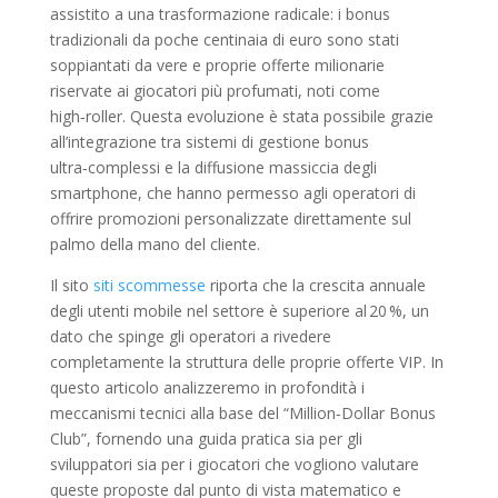
assistito a una trasformazione radicale: i bonus
tradizionali da poche centinaia di euro sono stati
soppiantati da vere e proprie offerte milionarie
riservate ai giocatori più profumati, noti come
high‑roller. Questa evoluzione è stata possibile grazie
all’integrazione tra sistemi di gestione bonus
ultra‑complessi e la diffusione massiccia degli
smartphone, che hanno permesso agli operatori di
offrire promozioni personalizzate direttamente sul
palmo della mano del cliente.
Il sito
siti scommesse
riporta che la crescita annuale
degli utenti mobile nel settore è superiore al 20 %, un
dato che spinge gli operatori a rivedere
completamente la struttura delle proprie offerte VIP. In
questo articolo analizzeremo in profondità i
meccanismi tecnici alla base del “Million‑Dollar Bonus
Club”, fornendo una guida pratica sia per gli
sviluppatori sia per i giocatori che vogliono valutare
queste proposte dal punto di vista matematico e