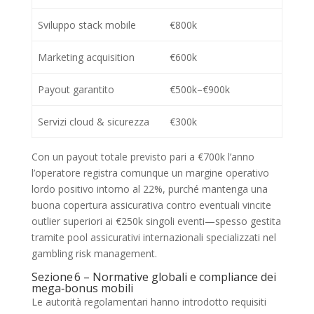
Sviluppo stack mobile
€800k
Marketing acquisition
€600k
Payout garantito
€500k–€900k
Servizi cloud & sicurezza
€300k
Con un payout totale previsto pari a €700k l’anno
l’operatore registra comunque un margine operativo
lordo positivo intorno al 22%, purché mantenga una
buona copertura assicurativa contro eventuali vincite
outlier superiori ai €250k singoli eventi—spesso gestita
tramite pool assicurativi internazionali specializzati nel
gambling risk management.
Sezione 6 – Normative globali e compliance dei
mega‑bonus mobili
Le autorità regolamentari hanno introdotto requisiti