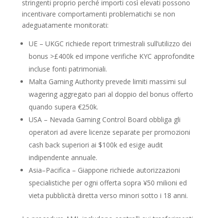
stringenti proprio perché importi così elevati possono
incentivare comportamenti problematichi se non
adeguatamente monitorati:
UE – UKGC richiede report trimestrali sull’utilizzo dei
bonus >£400k ed impone verifiche KYC approfondite
incluse fonti patrimoniali.
Malta Gaming Authority prevede limiti massimi sul
wagering aggregato pari al doppio del bonus offerto
quando supera €250k.
USA – Nevada Gaming Control Board obbliga gli
operatori ad avere licenze separate per promozioni
cash back superiori ai $100k ed esige audit
indipendente annuale.
Asia–Pacifica – Giappone richiede autorizzazioni
specialistiche per ogni offerta sopra ¥50 milioni ed
vieta pubblicità diretta verso minori sotto i 18 anni.