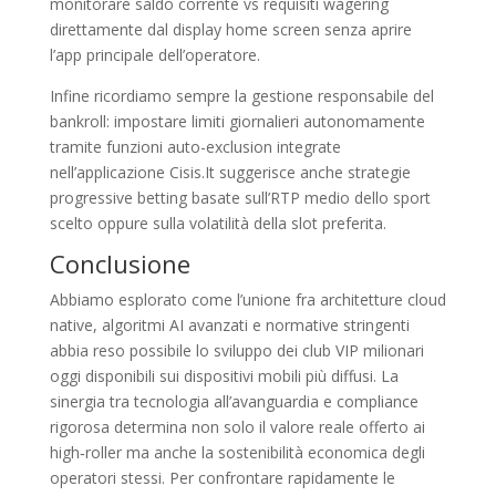
monitorare saldo corrente vs requisiti wagering
direttamente dal display home screen senza aprire
l’app principale dell’operatore.
Infine ricordiamo sempre la gestione responsabile del
bankroll: impostare limiti giornalieri autonomamente
tramite funzioni auto-exclusion integrate
nell’applicazione Cisis.It suggerisce anche strategie
progressive betting basate sull’RTP medio dello sport
scelto oppure sulla volatilità della slot preferita.
Conclusione
Abbiamo esplorato come l’unione fra architetture cloud
native, algoritmi AI avanzati e normative stringenti
abbia reso possibile lo sviluppo dei club VIP milionari
oggi disponibili sui dispositivi mobili più diffusi. La
sinergia tra tecnologia all’avanguardia e compliance
rigorosa determina non solo il valore reale offerto ai
high‑roller ma anche la sostenibilità economica degli
operatori stessi. Per confrontare rapidamente le