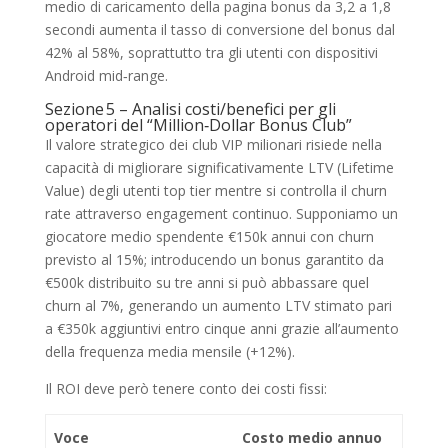
medio di caricamento della pagina bonus da 3,2 a 1,8
secondi aumenta il tasso di conversione del bonus dal
42% al 58%, soprattutto tra gli utenti con dispositivi
Android mid‑range.
Sezione 5 – Analisi costi/benefici per gli
operatori del “Million‑Dollar Bonus Club”
Il valore strategico dei club VIP milionari risiede nella
capacità di migliorare significativamente LTV (Lifetime
Value) degli utenti top tier mentre si controlla il churn
rate attraverso engagement continuo. Supponiamo un
giocatore medio spendente €150k annui con churn
previsto al 15%; introducendo un bonus garantito da
€500k distribuito su tre anni si può abbassare quel
churn al 7%, generando un aumento LTV stimato pari
a €350k aggiuntivi entro cinque anni grazie all’aumento
della frequenza media mensile (+12%).
Il ROI deve però tenere conto dei costi fissi:
Voce
Costo medio annuo