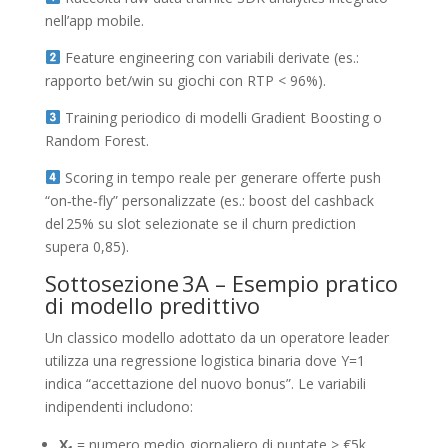
nell’app mobile.
Feature engineering con variabili derivate (es.:
rapporto bet/win su giochi con RTP < 96%).
Training periodico di modelli Gradient Boosting o
Random Forest.
Scoring in tempo reale per generare offerte push
“on‑the‑fly” personalizzate (es.: boost del cashback
del 25% su slot selezionate se il churn prediction
supera 0,85).
Sottosezione 3A – Esempio pratico
di modello predittivo
Un classico modello adottato da un operatore leader
utilizza una regressione logistica binaria dove Y=1
indica “accettazione del nuovo bonus”. Le variabili
indipendenti includono:
X₁
= numero medio giornaliero di puntate > €5k