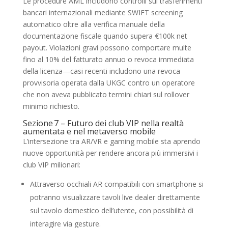
Le procedure AML includono controlli sui trasferimenti
bancari internazionali mediante SWIFT screening
automatico oltre alla verifica manuale della
documentazione fiscale quando supera €100k net
payout. Violazioni gravi possono comportare multe
fino al 10% del fatturato annuo o revoca immediata
della licenza—casi recenti includono una revoca
provvisoria operata dalla UKGC contro un operatore
che non aveva pubblicato termini chiari sul rollover
minimo richiesto.
Sezione 7 – Futuro dei club VIP nella realtà
aumentata e nel metaverso mobile
L’intersezione tra AR/VR e gaming mobile sta aprendo
nuove opportunità per rendere ancora più immersivi i
club VIP milionari:
Attraverso occhiali AR compatibili con smartphone si
potranno visualizzare tavoli live dealer direttamente
sul tavolo domestico dell’utente, con possibilità di
interagire via gesture.