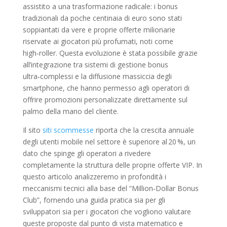
assistito a una trasformazione radicale: i bonus
tradizionali da poche centinaia di euro sono stati
soppiantati da vere e proprie offerte milionarie
riservate ai giocatori più profumati, noti come
high‑roller. Questa evoluzione è stata possibile grazie
all’integrazione tra sistemi di gestione bonus
ultra‑complessi e la diffusione massiccia degli
smartphone, che hanno permesso agli operatori di
offrire promozioni personalizzate direttamente sul
palmo della mano del cliente.
Il sito
siti scommesse
riporta che la crescita annuale
degli utenti mobile nel settore è superiore al 20 %, un
dato che spinge gli operatori a rivedere
completamente la struttura delle proprie offerte VIP. In
questo articolo analizzeremo in profondità i
meccanismi tecnici alla base del “Million‑Dollar Bonus
Club”, fornendo una guida pratica sia per gli
sviluppatori sia per i giocatori che vogliono valutare
queste proposte dal punto di vista matematico e