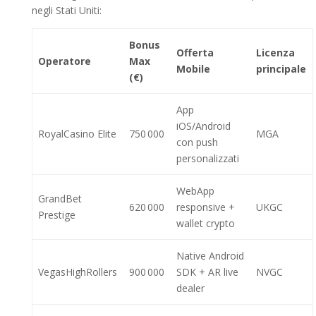
negli Stati Uniti:
Bonus
Offerta
Licenza
Operatore
Max
Mobile
principale
(€)
App
iOS/Android
RoyalCasino Elite
750 000
MGA
con push
personalizzati
WebApp
GrandBet
620 000
responsive +
UKGC
Prestige
wallet crypto
Native Android
VegasHighRollers
900 000
SDK + AR live
NVGC
dealer