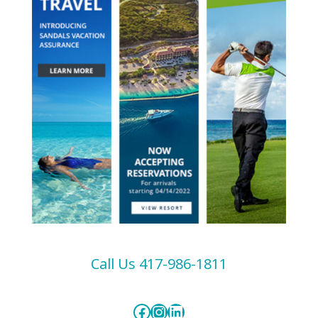
Call Us 417-986-1811
Facebook
Instagram
LinkedIn