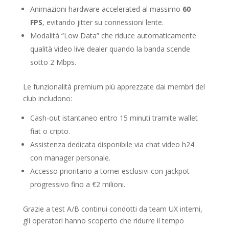
Animazioni hardware accelerated al massimo
60
FPS
, evitando jitter su connessioni lente.
Modalità “Low Data” che riduce automaticamente
qualità video live dealer quando la banda scende
sotto 2 Mbps.
Le funzionalità premium più apprezzate dai membri del
club includono:
Cash‑out istantaneo entro 15 minuti tramite wallet
fiat o cripto.
Assistenza dedicata disponibile via chat video h24
con manager personale.
Accesso prioritario a tornei esclusivi con jackpot
progressivo fino a €2 milioni.
Grazie a test A/B continui condotti da team UX interni,
gli operatori hanno scoperto che ridurre il tempo