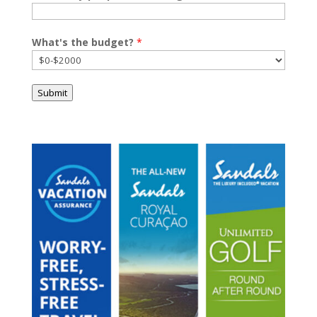
What's the budget?
*
Submit