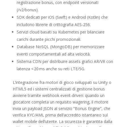
registrazione bonus, con endpoint versionati
(/v2/bonus).
SDK dedicati per iOS (Swift) e Android (Kotlin) che
includono librerie di crittografia AES‑256.
Servizi cloud basati su Kubernetes per bilanciare
carichi durante picchi promozionali.
Database NoSQL (MongoDB) per memorizzare
eventi comportamentali ad alta velocità.
Sistema CDN per distribuire assets grafici AR/VR con
latenza < 20 ms anche su reti LTE/5G.
L’integrazione fra motori di gioco sviluppati su Unity o
HTML5 ed i sistemi centralizzati di gestione bonus
avviene tramite webhook event-driven: quando un
giocatore completa un requisito wagering, il motore
invia un payload JSON al servizio “Bonus Engine”, che
verifica KYC/AML prima dell’accredito istantaneo sul
wallet mobile dell’utente. La sicurezza è garantita dalla