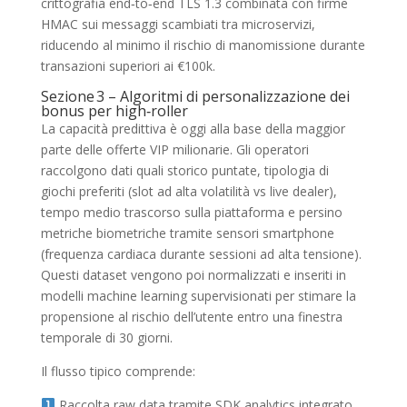
crittografia end‑to‑end TLS 1.3 combinata con firme
HMAC sui messaggi scambiati tra microservizi,
riducendo al minimo il rischio di manomissione durante
transazioni superiori ai €100k.
Sezione 3 – Algoritmi di personalizzazione dei
bonus per high‑roller
La capacità predittiva è oggi alla base della maggior
parte delle offerte VIP milionarie. Gli operatori
raccolgono dati quali storico puntate, tipologia di
giochi preferiti (slot ad alta volatilità vs live dealer),
tempo medio trascorso sulla piattaforma e persino
metriche biometriche tramite sensori smartphone
(frequenza cardiaca durante sessioni ad alta tensione).
Questi dataset vengono poi normalizzati e inseriti in
modelli machine learning supervisionati per stimare la
propensione al rischio dell’utente entro una finestra
temporale di 30 giorni.
Il flusso tipico comprende:
Raccolta raw data tramite SDK analytics integrato