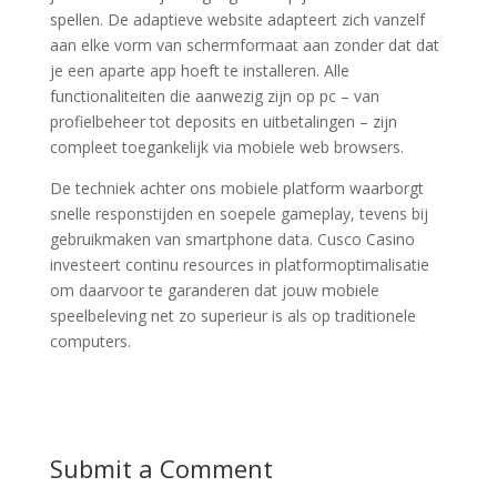
spellen. De adaptieve website adapteert zich vanzelf
aan elke vorm van schermformaat aan zonder dat dat
je een aparte app hoeft te installeren. Alle
functionaliteiten die aanwezig zijn op pc – van
profielbeheer tot deposits en uitbetalingen – zijn
compleet toegankelijk via mobiele web browsers.
De techniek achter ons mobiele platform waarborgt
snelle responstijden en soepele gameplay, tevens bij
gebruikmaken van smartphone data. Cusco Casino
investeert continu resources in platformoptimalisatie
om daarvoor te garanderen dat jouw mobiele
speelbeleving net zo superieur is als op traditionele
computers.
Submit a Comment