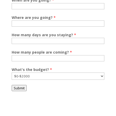
When are you going?
*
Where are you going?
*
How many days are you staying?
*
How many people are coming?
*
What's the budget?
*
Submit