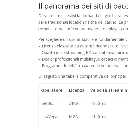
Il panorama dei siti di bac
Durante i mesi estivi la domanda di giochi live 
delle tradizionali location fisiche dei casinò. 
tornei a tema surf che premiano i top player con c
Per scegliere un sito affidabile è fondamentale va
– Licenza rilasciata da autorità riconosciute (
– Qualità dello streaming HD con latenza minima p
– Dealer professionali multilingue capaci di mante
– Programmi fedeltà trasparenti che non nascond
Di seguito una tabella comparativa dei principali o
Operatore
Licenza
Velocità streamin
Bet365
UKGC
< 200 ms
LeoVegas
MGA
< 150 ms