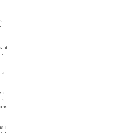
ul
m
mani
 e
nti
o ai
sere
inimo
na 1