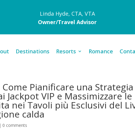
Linda Hyde, CTA, VTA
Owner/Travel Advisor
out
Destinations
Resorts
Romance
Conta
: Come Pianificare una Strategia
i Jackpot VIP e Massimizzare le
ita nei Tavoli più Esclusivi del Li
gione calda
|
0 comments