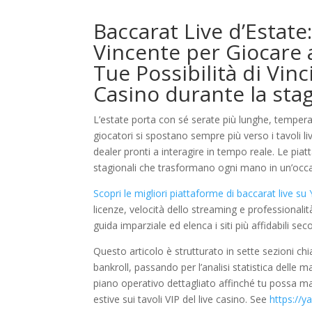
Baccarat Live d’Estate
Vincente per Giocare a
Tue Possibilità di Vinc
Casino durante la sta
L’estate porta con sé serate più lunghe, temperatu
giocatori si spostano sempre più verso i tavoli liv
dealer pronti a interagire in tempo reale. Le pia
stagionali che trasformano ogni mano in un’occas
Scopri le migliori piattaforme di baccarat live su
licenze, velocità dello streaming e professionalit
guida imparziale ed elenca i siti più affidabili sec
Questo articolo è strutturato in sette sezioni ch
bankroll, passando per l’analisi statistica delle ma
piano operativo dettagliato affinché tu possa ma
estive sui tavoli VIP del live casino. See
https://y