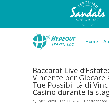
Home
Ab
Baccarat Live d’Estate
Vincente per Giocare a
Tue Possibilità di Vinc
Casino durante la sta
by
Tyler Terrell
|
Feb 11, 2026
|
Uncategorized