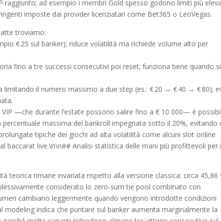
VIP raggiunto; ad esempio i membri Gold spesso godono limiti più eleva
ringenti imposte dai provider licenziatari come Bet365 o LeoVegas.
atte troviamo:
pio € 25 sul banker); riduce volatilità ma richiede volume alto per
oria fino a tre successi consecutivi poi reset; funziona bene quando s
limitando il numero massimo a due step (es.: € 20 → € 40 → € 80); e
uata.
i VIP —che durante l’estate possono salire fino a € 10 000— è possibi
percentuale massima del bankroll impegnata sotto il 20%, evitando 
 prolungate tipiche dei giochi ad alta volatilità come alcuni slot online
l baccarat live.\n\n## Analisi statistica delle mani più profittevoli per i
tà teorica rimane invariata rispetto alla versione classica: circa 45,86
omplessivamente considerato lo zero‑sum tie pool combinato con
 numeri cambiano leggermente quando vengono introdotte condizioni
ical modeling indica che puntare sul banker aumenta marginalmente la
t perché molte varianti richiedono almeno tre vittorie consecutive sul