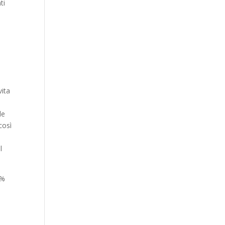
ti
i
vita
le
così
l
 %