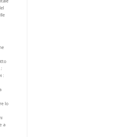
otale
del
lle
ene
utto
 :
i :
a
re lo
ni
e a