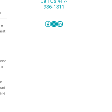
Call Us 417-
986-1811
i
Facebook
Instagram
LinkedIn
 è
arat
 sono
to
le
pari
elle