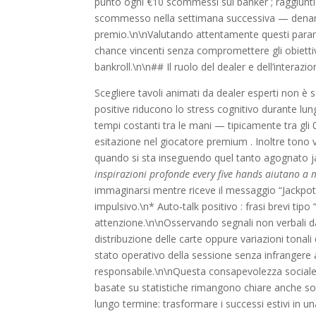
punto ogni €​10 scommessi sul banker ; raggiunti i
scommesso nella settimana successiva — denaro p
premio.\n\nValutando attentamente questi parametr
chance vincenti senza compromettere gli obiettivi
bankroll.\n\n## Il ruolo del dealer e dell’interazi
Scegliere tavoli animati da dealer esperti non è 
positive riducono lo stress cognitivo durante 
tempi costanti tra le mani — tipicamente tra gli ​
esitazione nel giocatore premium . Inoltre ton
quando si sta inseguendo quel tanto agognato ja
inspirazioni profonde every five hands aiutano a 
immaginarsi mentre riceve il messaggio “Jackpot 
impulsivo.\n* Auto‑talk positivo : frasi brevi ti
attenzione.\n\nOsservando segnali non verbali 
distribuzione delle carte oppure variazioni ton
stato operativo della sessione senza infrangere a
responsabile.\n\nQuesta consapevolezza sociale
basate su statistiche rimangono chiare anche sott
lungo termine: trasformare i successi estivi in un