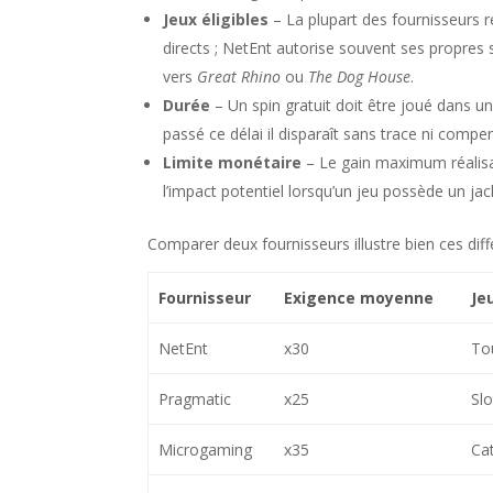
Jeux éligibles
– La plupart des fournisseurs 
directs ; NetEnt autorise souvent ses propres 
vers
Great Rhino
ou
The Dog House
.
Durée
– Un spin gratuit doit être joué dans u
passé ce délai il disparaît sans trace ni comp
Limite monétaire
– Le gain maximum réalisab
l’impact potentiel lorsqu’un jeu possède un jac
Comparer deux fournisseurs illustre bien ces diff
Fournisseur
Exigence moyenne
Je
NetEnt
x30
Tou
Pragmatic
x25
Slo
Microgaming
x35
Cat