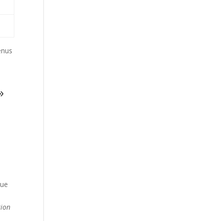
enus
»
m
que
tion