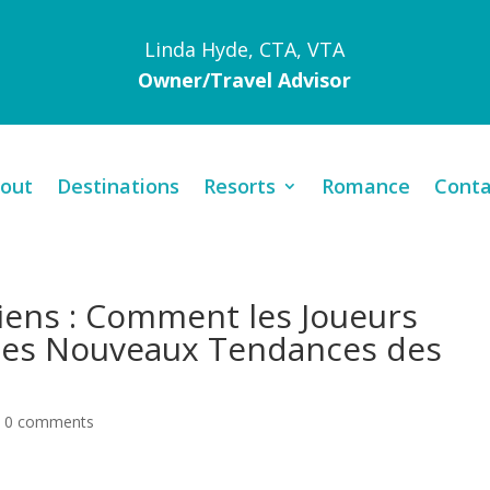
Linda Hyde, CTA, VTA
Owner/Travel Advisor
out
Destinations
Resorts
Romance
Conta
iens : Comment les Joueurs
i des Nouveaux Tendances des
|
0 comments