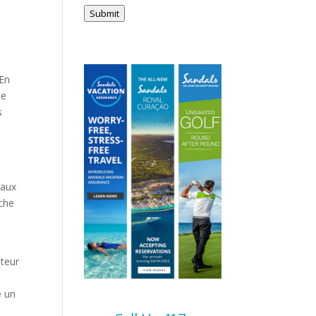
Submit
 En
ne
s
 aux
nche
ateur
e un