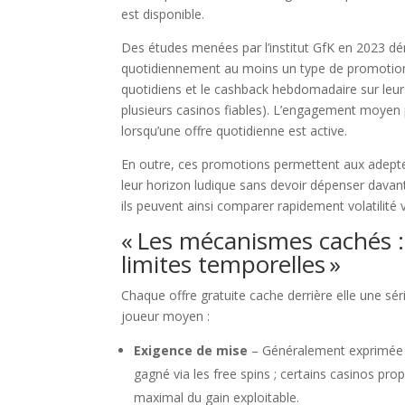
est disponible.​
Des études menées par l’institut GfK en 2023 dé
quotidiennement au moins un type de promotion g
quotidiens et le cashback hebdomadaire sur leur
plusieurs casinos fiables). L’engagement moyen 
lorsqu’une offre quotidienne est active.​
En outre, ces promotions permettent aux adeptes
leur horizon ludique sans devoir dépenser davan
ils peuvent ainsi comparer rapidement volatilité
« Les mécanismes cachés : 
limites temporelles »
Chaque offre gratuite cache derrière elle une sér
joueur moyen :
Exigence de mise
– Généralement exprimée s
gagné via les free spins ; certains casinos pr
maximal du gain exploitable.