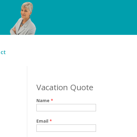
ct
Vacation Quote
Name
*
Email
*