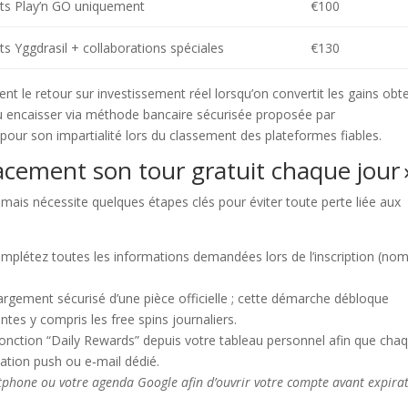
ots Play’n GO uniquement
€100
ts Yggdrasil + collaborations spéciales
€130
t le retour sur investissement réel lorsqu’on convertit les gains obt
ou encaisser via méthode bancaire sécurisée proposée par
our son impartialité lors du classement des plateformes fiables.
cement son tour gratuit chaque jour 
mais nécessite quelques étapes clés pour éviter toute perte liée aux
mplétez toutes les informations demandées lors de l’inscription (no
chargement sécurisé d’une pièce officielle ; cette démarche débloque
s y compris les free spins journaliers.​
fonction “Daily Rewards” depuis votre tableau personnel afin que cha
cation push ou e‑mail dédié.
tphone ou votre agenda Google afin d’ouvrir votre compte avant expira