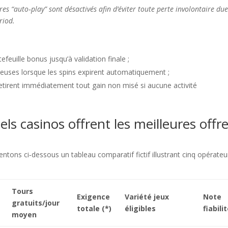
es “auto‑play” sont désactivés afin d’éviter toute perte involontaire due
riod.
:
euille bonus jusqu’à validation finale ;
cieuses lorsque les spins expirent automatiquement ;
 retirent immédiatement tout gain non misé si aucune activité
ls casinos offrent les meilleures offr
»
tons ci‑dessous un tableau comparatif fictif illustrant cinq opérateu
Tours
Exigence
Variété jeux
Note
gratuits/jour
totale (*)
éligibles
fiabili
moyen