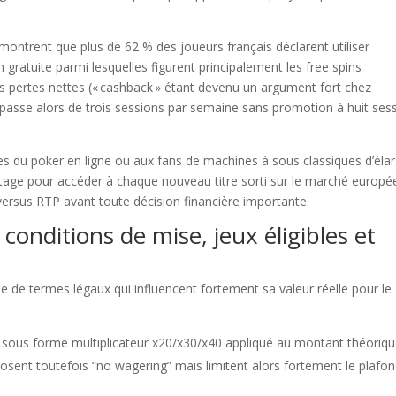
montrent que plus de 62 % des joueurs français déclarent utiliser
ratuite parmi lesquelles figurent principalement les free spins
s pertes nettes (« cashback » étant devenu un argument fort chez
passe alors de trois sessions par semaine sans promotion à huit ses
 du poker en ligne ou aux fans de machines à sous classiques d’élar
tage pour accéder à chaque nouveau titre sorti sur le marché europée
 versus RTP avant toute décision financière importante.
conditions de mise, jeux éligibles et
ie de termes légaux qui influencent fortement sa valeur réelle pour le
ous forme multiplicateur x20/x30/x40 appliqué au montant théoriq
oposent toutefois “no wagering” mais limitent alors fortement le plafo