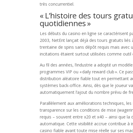
très concurrentiel.
« L’histoire des tours grat
quotidiennes »
Les débuts du casino en ligne se caractérisent pa
2003, NetEnt lançait déjà des tours gratuits lié
trentaine de spins sans dépôt requis mais avec 
incitations étaient surtout utilisées comme out
Au fil des années, l’industrie a adopté un modèle
programmes VIP ou « daily reward club ». Ce pass
distribution aléatoire fiable tout en permettant
systèmes back‑office. Ainsi, dès que le joueur v
automatiquement l’ajout du nombre prévu de free
Parallèlement aux améliorations techniques, les
transparence sur les conditions de mise (wagerin
requis – souvent entre x20 et x40 – ainsi que la 
automatique. Cette visibilité accrue contribue à
casino fiable avant toute mise réelle sur ses 