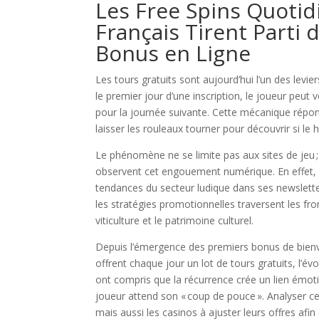
Les Free Spins Quotid
Français Tirent Part
Bonus en Ligne
Les tours gratuits sont aujourd’hui l’un des levi
le premier jour d’une inscription, le joueur peut
pour la journée suivante. Cette mécanique répond 
laisser les rouleaux tourner pour découvrir si le
Le phénomène ne se limite pas aux sites de jeu 
observent cet engouement numérique. En effet, 
tendances du secteur ludique dans ses newsletter
les stratégies promotionnelles traversent les fr
viticulture et le patrimoine culturel.
Depuis l’émergence des premiers bonus de bienv
offrent chaque jour un lot de tours gratuits, l’
ont compris que la récurrence crée un lien émoti
joueur attend son « coup de pouce ». Analyser c
mais aussi les casinos à ajuster leurs offres afin