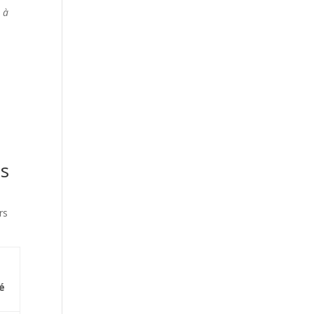
 à
es
rs
té